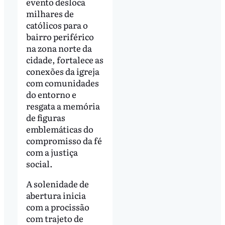
evento desloca
milhares de
católicos para o
bairro periférico
na zona norte da
cidade, fortalece as
conexões da igreja
com comunidades
do entorno e
resgata a memória
de figuras
emblemáticas do
compromisso da fé
com a justiça
social.
A solenidade de
abertura inicia
com a procissão
com trajeto de