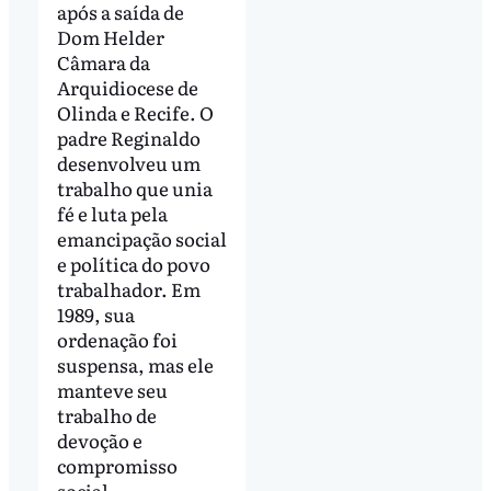
após a saída de
Dom Helder
Câmara da
Arquidiocese de
Olinda e Recife. O
padre Reginaldo
desenvolveu um
trabalho que unia
fé e luta pela
emancipação social
e política do povo
trabalhador. Em
1989, sua
ordenação foi
suspensa, mas ele
manteve seu
trabalho de
devoção e
compromisso
social.