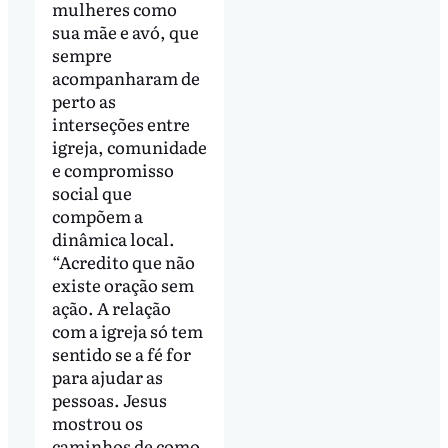
mulheres como
sua mãe e avó, que
sempre
acompanharam de
perto as
interseções entre
igreja, comunidade
e compromisso
social que
compõem a
dinâmica local.
“Acredito que não
existe oração sem
ação. A relação
com a igreja só tem
sentido se a fé for
para ajudar as
pessoas. Jesus
mostrou os
caminhos de como