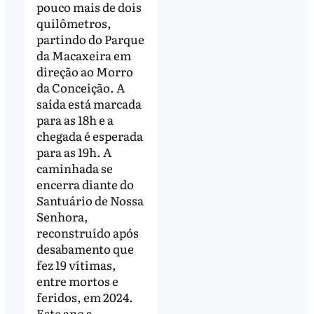
pouco mais de dois
quilômetros,
partindo do Parque
da Macaxeira em
direção ao Morro
da Conceição. A
saída está marcada
para as 18h e a
chegada é esperada
para as 19h. A
caminhada se
encerra diante do
Santuário de Nossa
Senhora,
reconstruído após
desabamento que
fez 19 vítimas,
entre mortos e
feridos, em 2024.
Este ano a