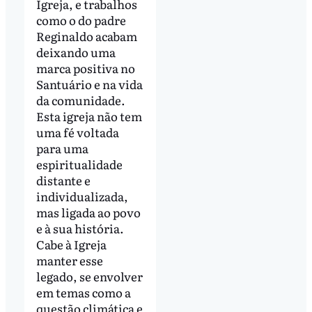
Igreja, e trabalhos
como o do padre
Reginaldo acabam
deixando uma
marca positiva no
Santuário e na vida
da comunidade.
Esta igreja não tem
uma fé voltada
para uma
espiritualidade
distante e
individualizada,
mas ligada ao povo
e à sua história.
Cabe à Igreja
manter esse
legado, se envolver
em temas como a
questão climática e