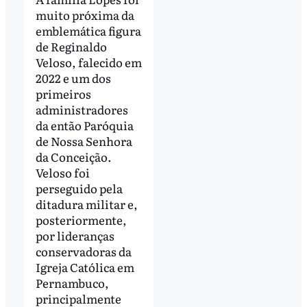
muito próxima da
emblemática figura
de Reginaldo
Veloso, falecido em
2022 e um dos
primeiros
administradores
da então Paróquia
de Nossa Senhora
da Conceição.
Veloso foi
perseguido pela
ditadura militar e,
posteriormente,
por lideranças
conservadoras da
Igreja Católica em
Pernambuco,
principalmente