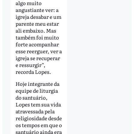
algo muito
angustiante ver: a
igreja desabar e um
parente meu estar
ali embaixo. Mas
também foi muito
forte acompanhar
esse reerguer, ver a
igreja se recuperar
e ressurgir”,
recorda Lopes.
Hoje integrante da
equipe de liturgia
do santuário,
Lopes tem sua vida
atravessada pela
religiosidade desde
os tempos em que o
santuário ainda era