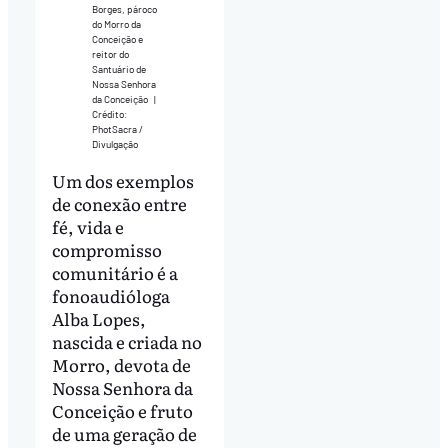
Borges, pároco
do Morro da
Conceição e
reitor do
Santuário de
Nossa Senhora
da Conceição
|
Crédito:
PhotSacra /
Divulgação
Um dos exemplos
de conexão entre
fé, vida e
compromisso
comunitário é a
fonoaudióloga
Alba Lopes,
nascida e criada no
Morro, devota de
Nossa Senhora da
Conceição e fruto
de uma geração de