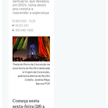
santuário, que desabou
em 2024; tema deste
ano remete a
reacender a esperança
28.NOV.2025 - 15:28
RECIFE (PE)
ROSTAND TIAGO
Festa do Morro da Conceição na
zona Norte do Recife é dedicada
à Virgem da Conceição,
padroeira afetiva do Recife
|
Crédito: Andréa Rêgo
Barros/PCR
Começa nesta
sexta-feira (28) a