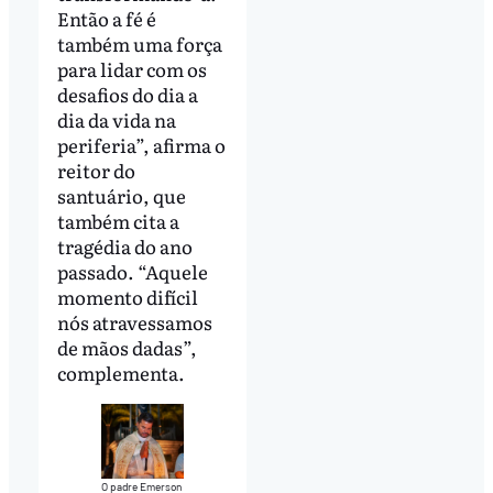
Então a fé é
também uma força
para lidar com os
desafios do dia a
dia da vida na
periferia”, afirma o
reitor do
santuário, que
também cita a
tragédia do ano
passado. “Aquele
momento difícil
nós atravessamos
de mãos dadas”,
complementa.
O padre Emerson