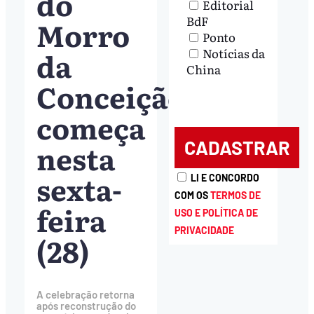
do
Editorial
BdF
Morro
Ponto
da
Notícias da
China
Conceição
começa
nesta
sexta-
LI E CONCORDO
COM OS
TERMOS DE
feira
USO E POLÍTICA DE
PRIVACIDADE
(28)
A celebração retorna
após reconstrução do