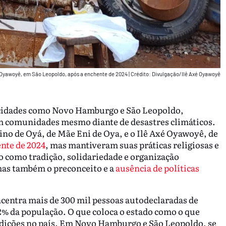
é Oyawoyê, em São Leopoldo, após a enchente de 2024
|
Crédito: Divulgação/Ilê Axé Oyawoyê
 cidades como Novo Hamburgo e São Leopoldo,
em comunidades mesmo diante de desastres climáticos.
no de Oyá, de Mãe Eni de Oya, e o Ilê Axé Oyawoyê, de
nte de 2024
, mas mantiveram suas práticas religiosas e
 como tradição, solidariedade e organização
as também o preconceito e a
ausência de políticas
centra mais de 300 mil pessoas autodeclaradas de
,2% da população. O que coloca o estado como o que
adições no país. Em Novo Hamburgo e São Leopoldo, se