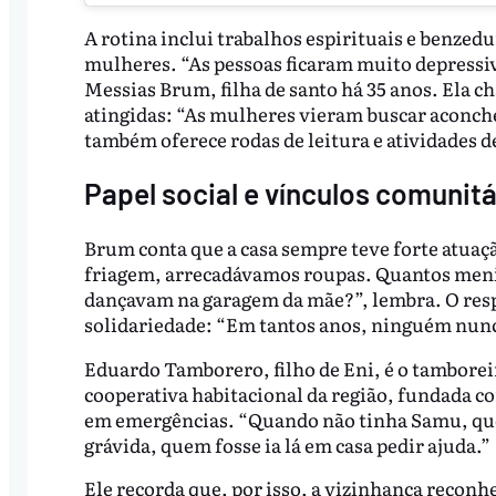
A rotina inclui trabalhos espirituais e benzed
mulheres. “As pessoas ficaram muito depressiva
Messias Brum, filha de santo há 35 anos. Ela c
atingidas: “As mulheres vieram buscar aconche
também oferece rodas de leitura e atividades 
Papel social e vínculos comunitá
Brum conta que a casa sempre teve forte atuaç
friagem, arrecadávamos roupas. Quantos menin
dançavam na garagem da mãe?”, lembra. O respe
solidariedade: “Em tantos anos, ninguém nun
Eduardo Tamborero, filho de Eni, é o tamboreiro
cooperativa habitacional da região, fundada co
em emergências. “Quando não tinha Samu, quem 
grávida, quem fosse ia lá em casa pedir ajuda.”
Ele recorda que, por isso, a vizinhança recon