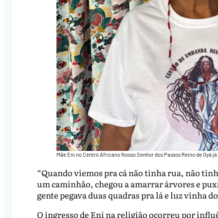
Mãe Eni no Centro Africano Nosso Senhor dos Passos Reino de Oyá j
“Quando viemos pra cá não tinha rua, não tinha
um caminhão, chegou a amarrar árvores e puxá-l
gente pegava duas quadras pra lá e luz vinha do
O ingresso de Eni na religião ocorreu por infl