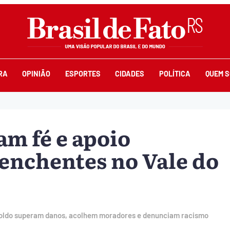
RA
OPINIÃO
ESPORTES
CIDADES
POLÍTICA
QUEM 
am fé e apoio
enchentes no Vale do
oldo superam danos, acolhem moradores e denunciam racismo