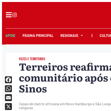
APOIE
PÁGINA PRINCIPAL
REGIONAIS
|
CULTU
VOZES E TERRITÓRIOS
Terreiros reafirm
comunitário após 
Sinos
Facebook
WhatsApp
Email
Casas de matriz africana em Novo Hamburgo e São Leop
religioso