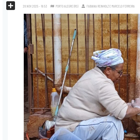
X
28.NOV.2025 - 16:53
PORTO ALEGRE (RS)
FABIANA REINHOLZ
E
MARCELO FERREIRA
Share