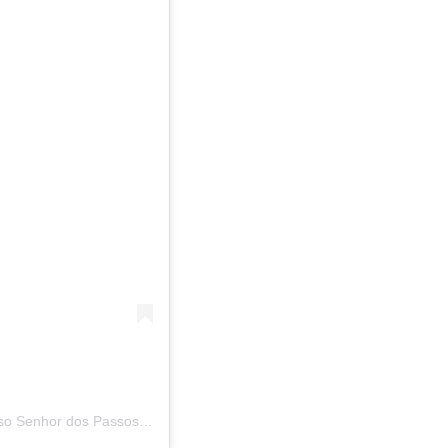
Uma publicação compartilhada por Centro Africano Nosso Senhor dos Passos (@reinode_oya)