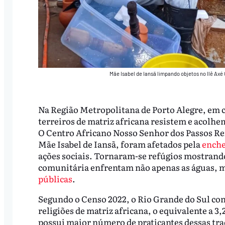
Mãe Isabel de Iansã limpando objetos no Ilê Ax
Na Região Metropolitana de Porto Alegre, em
terreiros de matriz africana resistem e acolh
O Centro Africano Nosso Senhor dos Passos Rei
Mãe Isabel de Iansã, foram afetados pela
enche
ações sociais. Tornaram-se refúgios mostrando
comunitária enfrentam não apenas as águas, m
públicas
.
Segundo o Censo 2022, o Rio Grande do Sul con
religiões de matriz africana, o equivalente a 3
possui maior número de praticantes dessas tr