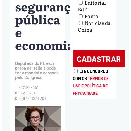
segurança
Editorial
BdF
pública
Ponto
Notícias da
e
China
economia
Deputada do PL está
presa na Itália e pode
LI E CONCORDO
ter o mandato cassado
pelo Congreso
COM OS
TERMOS DE
USO E POLÍTICA DE
1.DEZ.2025 - 10:44
BRASÍLIA (DF)
PRIVACIDADE
LORENZO SANTIAGO