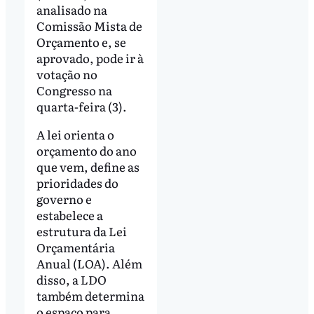
analisado na
Comissão Mista de
Orçamento e, se
aprovado, pode ir à
votação no
Congresso na
quarta-feira (3).
A lei orienta o
orçamento do ano
que vem, define as
prioridades do
governo e
estabelece a
estrutura da Lei
Orçamentária
Anual (LOA). Além
disso, a LDO
também determina
o espaço para