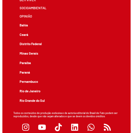
SOCIOAMBIENTAL
OPINIÃO
Bahia
Ceará
Distrito Federal
Minas Gerais
Paraíba
Paraná
Pernambuco
Rio de Janeiro
Rio Grande do Sul
Todos os conteúdos de produção exclusiva e de autoria editorial do Brasil de Fato podem ser
reproduzidos, desde que não sejam alterados e que se deem os devidos créditos.