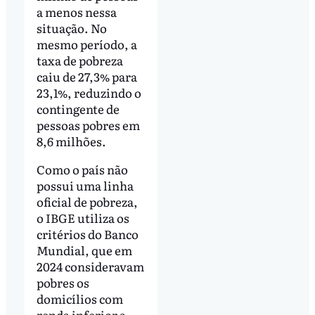
a menos nessa
situação. No
mesmo período, a
taxa de pobreza
caiu de 27,3% para
23,1%, reduzindo o
contingente de
pessoas pobres em
8,6 milhões.
Como o país não
possui uma linha
oficial de pobreza,
o IBGE utiliza os
critérios do Banco
Mundial, que em
2024 consideravam
pobres os
domicílios com
renda inferior a