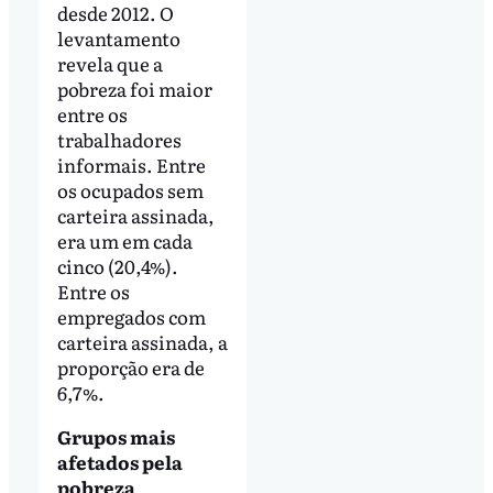
desde 2012. O
levantamento
revela que a
pobreza foi maior
entre os
trabalhadores
informais. Entre
os ocupados sem
carteira assinada,
era um em cada
cinco (20,4%).
Entre os
empregados com
carteira assinada, a
proporção era de
6,7%.
Grupos mais
afetados pela
pobreza