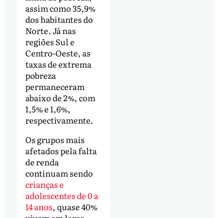
assim como 35,9%
dos habitantes do
Norte. Já nas
regiões Sul e
Centro-Oeste, as
taxas de extrema
pobreza
permaneceram
abaixo de 2%, com
1,5% e 1,6%,
respectivamente.
Os grupos mais
afetados pela falta
de renda
continuam sendo
crianças e
adolescentes de 0 a
14 anos
, quase 40%
vivem em lares