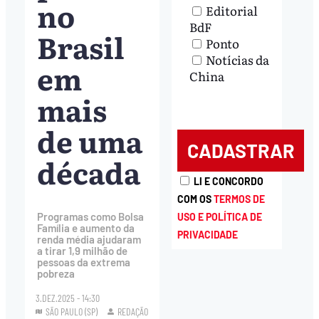
no
Editorial
BdF
Brasil
Ponto
Notícias da
em
China
mais
de uma
década
LI E CONCORDO
COM OS
TERMOS DE
Programas como Bolsa
USO E POLÍTICA DE
Família e aumento da
PRIVACIDADE
renda média ajudaram
a tirar 1,9 milhão de
pessoas da extrema
pobreza
3.DEZ.2025 - 14:30
SÃO PAULO (SP)
REDAÇÃO