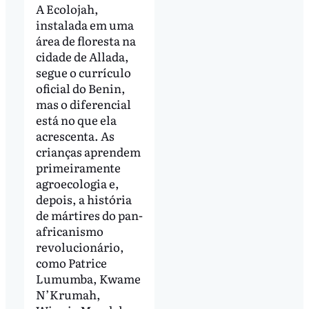
A Ecolojah,
instalada em uma
área de floresta na
cidade de Allada,
segue o currículo
oficial do Benin,
mas o diferencial
está no que ela
acrescenta. As
crianças aprendem
primeiramente
agroecologia e,
depois, a história
de mártires do pan-
africanismo
revolucionário,
como Patrice
Lumumba, Kwame
N’Krumah,