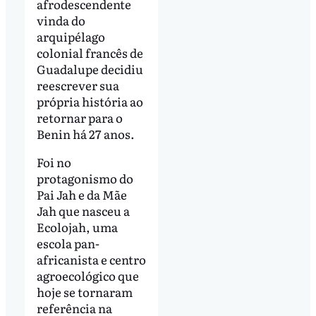
afrodescendente
vinda do
arquipélago
colonial francês de
Guadalupe decidiu
reescrever sua
própria história ao
retornar para o
Benin há 27 anos.
Foi no
protagonismo do
Pai Jah e da Mãe
Jah que nasceu a
Ecolojah, uma
escola pan-
africanista e centro
agroecológico que
hoje se tornaram
referência na