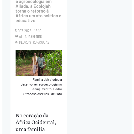
e agroecologia em
Allada, a Ecolojah
torna o retorno à
África um ato político e
educativo
5.DEZ.2025 - 15:10
ALLADA (BENIN)
PEDRO STROPASOLAS
Família Jah ajudou a
desenvolver agroecologia no
Benin
|
Crédito: Pedro
Stropasolas/Brasil de Fato
No coração da
África Ocidental,
uma família