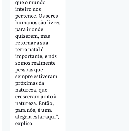
que o mundo
inteiro nos
pertence. Os seres
humanos são livres
para ir onde
quiserem, mas
retornar à sua
terra natal é
importante, e nós
somos realmente
pessoas que
sempre estiveram
próximas da
natureza, que
cresceram junto à
natureza. Então,
para nós, é uma
alegria estar aqui”,
explica.