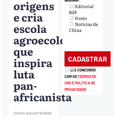
origens
ASSINAR:
Editorial
BdF
e cria
Ponto
escola
Notícias da
China
agroecológica
que
inspira
luta
LI E CONCORDO
COM OS
TERMOS DE
pan-
USO E POLÍTICA DE
PRIVACIDADE
africanista
Unindo ancestralidade