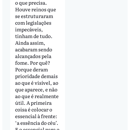
o que precisa.
Houve reinos que
se estruturaram
com legislações
impecáveis,
tinham de tudo.
Ainda assim,
acabaram sendo
alcançados pela
fome. Por quê?
Porque deram
prioridade demais
ao que é visível, ao
que aparece, e não
ao que é realmente
útil. A primeira
coisa é colocar o
essencial à frente:
‘a essência do céu’.
E o essencial para o