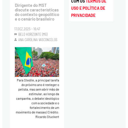
COM OS
TERMOS DE
Dirigente do MST
USO E POLÍTICA DE
discute características
do contexto geopolítico
PRIVACIDADE
e o cenário brasileiro
17.DEZ.2025 - 16:47
BELO HORIZONTE (MG)
ANA CAROLINA VASCONCELOS
Para Stedile, a principal tarefa
do próximo ano é reeleger o
petista, mas sem abrir mão de
estimular, ao longo da
campanha, o debate ideológico
com a sociedade e o
fortalecimento de um
movimento de massas
|
Crédito:
Ricardo Stuckert