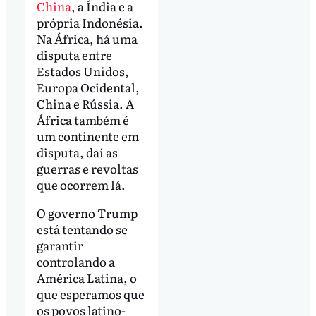
China
, a Índia e a
própria Indonésia.
Na África, há uma
disputa entre
Estados Unidos,
Europa Ocidental,
China e Rússia. A
África também é
um continente em
disputa, daí as
guerras e revoltas
que ocorrem lá.
O governo Trump
está tentando se
garantir
controlando a
América Latina, o
que esperamos que
os povos latino-