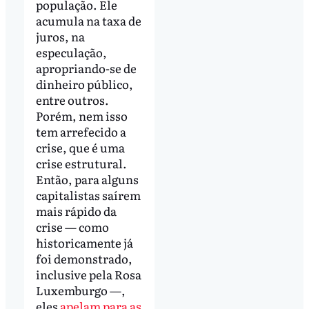
população. Ele
acumula na taxa de
juros, na
especulação,
apropriando-se de
dinheiro público,
entre outros.
Porém, nem isso
tem arrefecido a
crise, que é uma
crise estrutural.
Então, para alguns
capitalistas saírem
mais rápido da
crise — como
historicamente já
foi demonstrado,
inclusive pela Rosa
Luxemburgo —,
eles
apelam para as