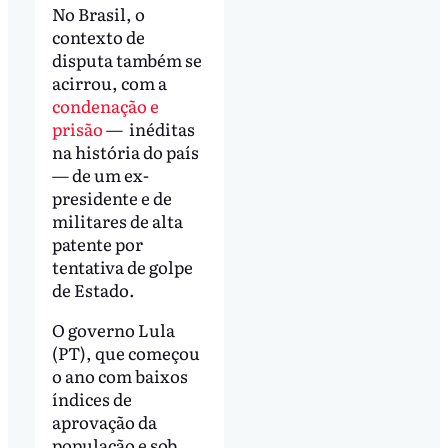
No Brasil, o
contexto de
disputa também se
acirrou, com a
condenação e
prisão
— inéditas
na história do país
— de um ex-
presidente e de
militares de alta
patente por
tentativa de golpe
de Estado.
O governo Lula
(PT), que começou
o ano com baixos
índices de
aprovação da
população e sob