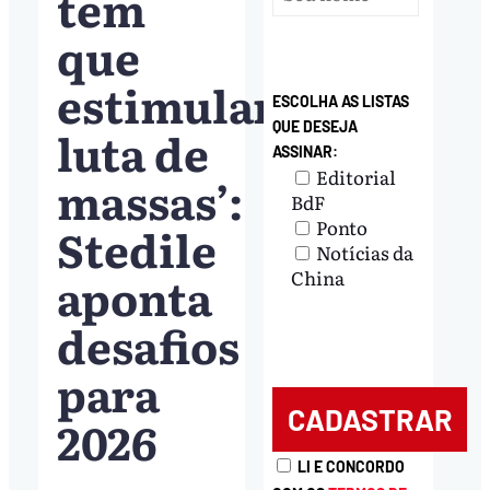
tem
que
estimular
ESCOLHA AS LISTAS
QUE DESEJA
luta de
ASSINAR:
Editorial
massas’:
BdF
Ponto
Stedile
Notícias da
aponta
China
desafios
para
2026
LI E CONCORDO