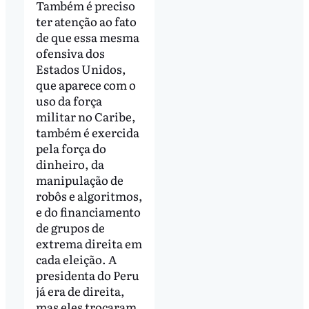
Também é preciso
ter atenção ao fato
de que essa mesma
ofensiva dos
Estados Unidos,
que aparece com o
uso da força
militar no Caribe,
também é exercida
pela força do
dinheiro, da
manipulação de
robôs e algoritmos,
e do financiamento
de grupos de
extrema direita em
cada eleição. A
presidenta do Peru
já era de direita,
mas eles trocaram