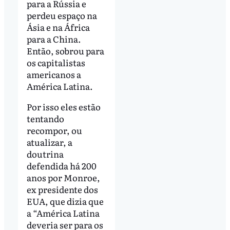
para a Rússia e
perdeu espaço na
Ásia e na África
para a China.
Então, sobrou para
os capitalistas
americanos a
América Latina.
Por isso eles estão
tentando
recompor, ou
atualizar, a
doutrina
defendida há 200
anos por Monroe,
ex presidente dos
EUA, que dizia que
a “América Latina
deveria ser para os