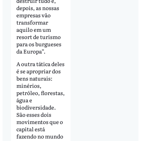
destruir tudo e,
depois, as nossas
empresas vão
transformar
aquilo em um
resort de turismo
para os burgueses
da Europa”.
A outra tática deles
é se apropriar dos
bens naturais:
minérios,
petróleo, florestas,
água e
biodiversidade.
São esses dois
movimentos que o
capital está
fazendo no mundo