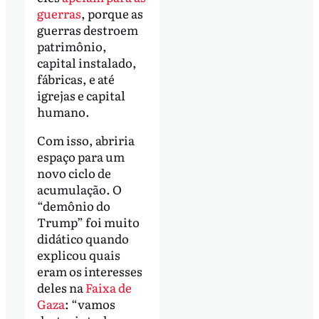
guerras
, porque as
guerras destroem
patrimônio,
capital instalado,
fábricas, e até
igrejas e capital
humano.
Com isso, abriria
espaço para um
novo ciclo de
acumulação. O
“demônio do
Trump” foi muito
didático quando
explicou quais
eram os interesses
deles na
Faixa de
Gaza
: “vamos