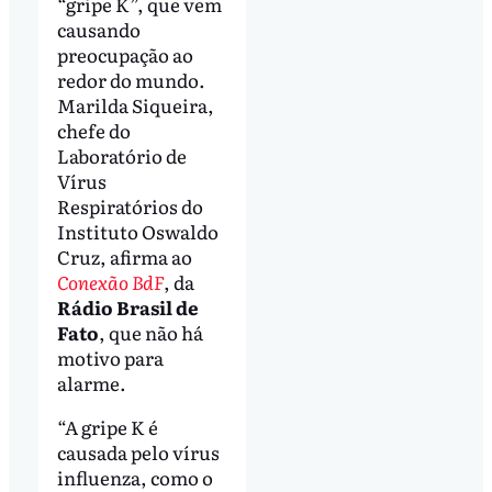
“gripe K”, que vem
causando
preocupação ao
redor do mundo.
Marilda Siqueira,
chefe do
Laboratório de
Vírus
Respiratórios do
Instituto Oswaldo
Cruz, afirma ao
Conexão BdF
, da
Rádio Brasil de
Fato
, que não há
motivo para
alarme.
“A gripe K é
causada pelo vírus
influenza, como o