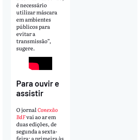
é necessário
utilizar máscara
em ambientes
públicos para
evitar a
transmissão”,
sugere.
Para ouvir e
assistir
O jornal
Conexão
BdF
vai ao ar em
duas edições, de
segunda a sexta-
feira: a primeira às