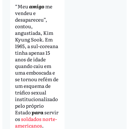
“Meu
amigo
me
vendeu e
desapareceu”,
contou,
angustiada, Kim
Kyung Sook. Em
1965, a sul-coreana
tinha apenas 15
anos de idade
quando caiu em
uma emboscada e
se tornou refém de
um esquema de
tráfico sexual
institucionalizado
pelo próprio
Estado
para
servir
os
soldados norte-
americanos
.