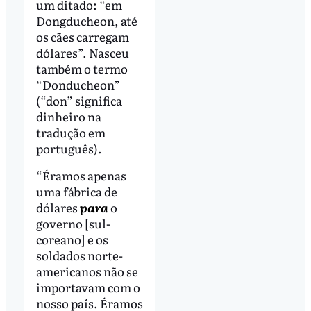
um ditado: “em
Dongducheon, até
os cães carregam
dólares”. Nasceu
também o termo
“Donducheon”
(“don” significa
dinheiro na
tradução em
português).
“Éramos apenas
uma fábrica de
dólares
para
o
governo [sul-
coreano] e os
soldados norte-
americanos não se
importavam com o
nosso país. Éramos