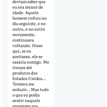
deviam saber que
eu era menor de
idade. Aquele
homem voltou no
dia seguinte, e no
outro, e no outro
novamente,
continuava
voltando. Disse
que, se eu
aceitasse, ele se
casaria comigo. Me
trouxe até
produtos dos
Estados Unidos…
Tentava me
seduzir… Mas tudo
o que eu podia
sentir naquele
momento era