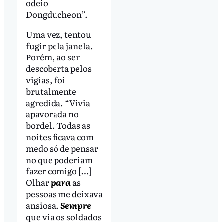
odeio
Dongducheon”.
Uma vez, tentou
fugir pela janela.
Porém, ao ser
descoberta pelos
vigias, foi
brutalmente
agredida. “Vivia
apavorada no
bordel. Todas as
noites ficava com
medo só de pensar
no que poderiam
fazer comigo […]
Olhar
para
as
pessoas me deixava
ansiosa.
Sempre
que via os soldados