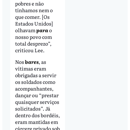
pobres e não
tínhamos nem o
que comer. [Os
Estados Unidos]
olhavam
para
o
nosso povo com
total desprezo”,
criticou Lee.
Nos
bares
, as
vítimas eram
obrigadas a servir
os soldados como
acompanhantes,
dançar ou “prestar
quaisquer serviços
solicitados”. Já
dentro dos bordéis,
eram mantidas em
cárcere privado sob