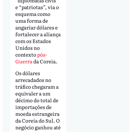
“diplomatas civis”
e “patriotas”, via o
esquema como
uma forma de
angariar dólares e
fortalecer a aliança
com os Estados
Unidos no
contexto
pós-
Guerra
da Coreia.
Os dólares
arrecadados no
tráfico chegaram a
equivaler a um
décimo do total de
importações de
moeda estrangeira
da Coreia do Sul. O
negócio ganhou até