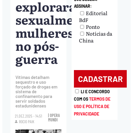
exploraram
ASSINAR:
Editorial
sexualmente
BdF
Ponto
mulheres
Notícias da
no pós-
China
guerra
Vítimas detalham
sequestro e uso
forçado de drogas em
sistema de
LI E CONCORDO
confinamento para
COM OS
TERMOS DE
servir soldados
estadunidenses
USO E POLÍTICA DE
PRIVACIDADE
| OPERA
21.DEZ.2025 - 14:51
MUNDI
ROCIO PAIK