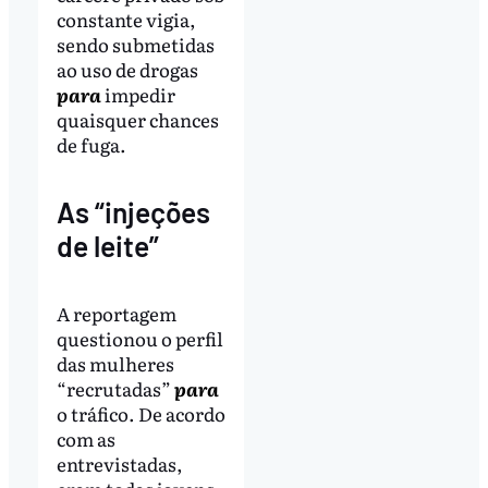
constante vigia,
sendo submetidas
ao uso de drogas
para
impedir
quaisquer chances
de fuga.
As “injeções
de leite”
A reportagem
questionou o perfil
das mulheres
“recrutadas”
para
o tráfico. De acordo
com as
entrevistadas,