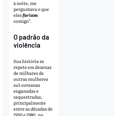
à noite, me
perguntava o que
eles
fariam
comigo”.
O padrão da
violência
Sua história se
repete em dezenas
de milhares de
outras mulheres
sul-coreanas
enganadas e
sequestradas,
principalmente
entre as décadas de
1950 e 1980, no