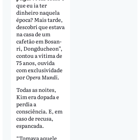
que eu ia ter
dinheiro naquela
época? Mais tarde,
descobri que estava
na casa de um
cafetão em Bosan-
ri, Dongducheon”,
contou a vítima de
75 anos, ouvida
com exclusividade
por
Opera Mundi
.
Todas as noites,
Kim era dopada e
perdia a
consciência. E, em
caso de recusa,
espancada.
“Tomava aquele