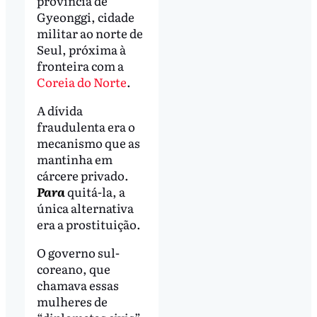
província de
Gyeonggi, cidade
militar ao norte de
Seul, próxima à
fronteira com a
Coreia do Norte
.
A dívida
fraudulenta era o
mecanismo que as
mantinha em
cárcere privado.
Para
quitá-la, a
única alternativa
era a prostituição.
O governo sul-
coreano, que
chamava essas
mulheres de