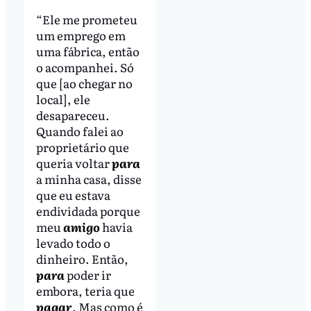
“Ele me prometeu
um emprego em
uma fábrica, então
o acompanhei. Só
que [ao chegar no
local], ele
desapareceu.
Quando falei ao
proprietário que
queria voltar
para
a minha casa, disse
que eu estava
endividada porque
meu
amigo
havia
levado todo o
dinheiro. Então,
para
poder ir
embora, teria que
pagar
. Mas como é