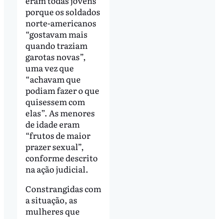
eram todas jovens
porque os soldados
norte-americanos
“gostavam mais
quando traziam
garotas novas”,
uma vez que
“achavam que
podiam fazer o que
quisessem com
elas”. As menores
de idade eram
“frutos de maior
prazer sexual”,
conforme descrito
na ação judicial.
Constrangidas com
a situação, as
mulheres que