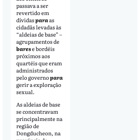
passava a ser
revertido em
dívidas
para
as
cidadãs levadas às
“aldeias de base” –
agrupamentos de
bares
e bordéis
próximos aos
quartéis que eram
administrados
pelo governo
para
gerir a exploração
sexual.
As aldeias de base
se concentravam
principalmente na
região de
Dongducheon, na