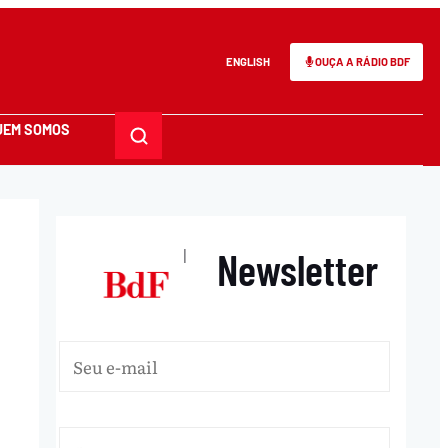
ENGLISH
OUÇA A RÁDIO BDF
UEM SOMOS
Newsletter
|