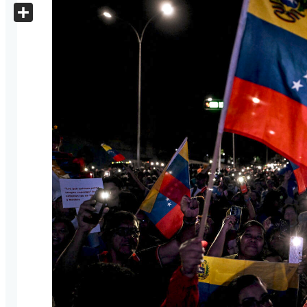
X
Share