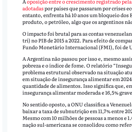
A
oposição entre o crescimento registrado pela
adotadas
por países que passaram por crises e
entanto, enfrenta há 10 anos um bloqueio dos E
produto, o petróleo, algo que os argentinos n
O impacto foi brutal para as contas venezuelan
tri) no PIB de 2015 a 2022. Para efeito de com
Fundo Monetário Internacional (FMI), foi de US
A Argentina não passou por isso e, mesmo assi
pobreza e o índice de fome. O relatório “Inseg
problema estrutural observado na situação atua
em situação de insegurança alimentar em 2024,
quantidade de alimentos. Isso significa que, e
insegurança alimentar moderada e 16,5% grave
No sentido oposto, a ONU classifica a Venezue
baixar a taxa de subnutrição em 11,7% entre 20
Mesmo com 10 milhões de pessoas a menos e 1.0
nação sul-americana se consolidou como refer