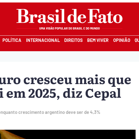
POLÍTICA
INTERNACIONAL
DIREITOS
BEM VIVER
OPINIÃO
Q
uro cresceu mais que
 em 2025, diz Cepal
enquanto crescimento argentino deve ser de 4,3%