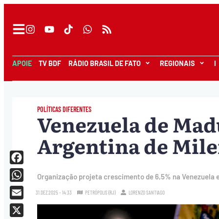
APOIE
TV BDF
RÁDIO BRASIL DE FATO
REGIONAIS
I
POLÍTICAS DIFERENTES
Venezuela de Mad
Argentina de Milei
Facebook
Organização projeta crescimento de 6,5% na Venezuela 
WhatsApp
31.DEZ.2025 - 14:33
PETRÓPOLIS (RJ)
LORENZO SANTIAGO
Email