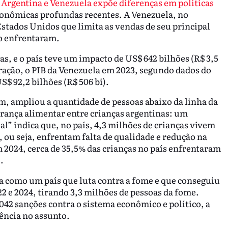
 Argentina e Venezuela expõe diferenças em políticas
conômicas profundas recentes. A Venezuela, no
stados Unidos que limita as vendas de seu principal
ão enfrentaram.
as, e o país teve um impacto de US$ 642 bilhões (R$ 3,5
paração, o PIB da Venezuela em 2023, segundo dados do
$ 92,2 bilhões (R$ 506 bi).
m, ampliou a quantidade de pessoas abaixo da linha da
urança alimentar entre crianças argentinas: um
l” indica que, no país, 4,3 milhões de crianças vivem
 ou seja, enfrentam falta de qualidade e redução na
m 2024, cerca de 35,5% das crianças no país enfrentaram
.
la como um país que luta contra a fome e que conseguiu
22 e 2024, tirando 3,3 milhões de pessoas da fome.
42 sanções contra o sistema econômico e político, a
ência no assunto.