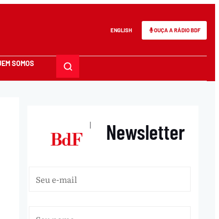
ENGLISH
OUÇA A RÁDIO BDF
UEM SOMOS
Newsletter
|