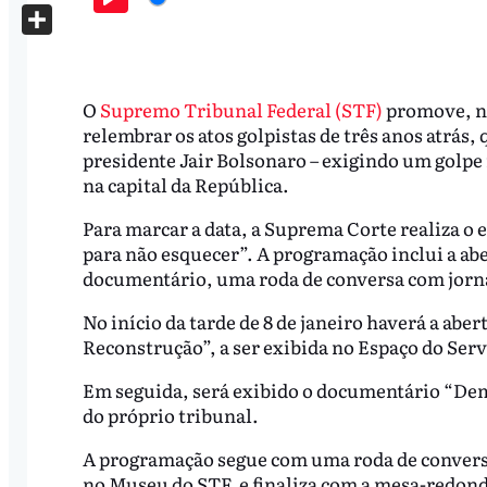
X
Play
Share
O
Supremo Tribunal Federal (STF)
promove, no
relembrar os atos golpistas de três anos atrás
presidente Jair Bolsonaro – exigindo um golpe 
na capital da República.
Para marcar a data, a Suprema Corte realiza o 
para não esquecer”. A programação inclui a ab
documentário, uma roda de conversa com jorna
No início da tarde de 8 de janeiro haverá a abe
Reconstrução”, a ser exibida no Espaço do Serv
Em seguida, será exibido o documentário “De
do próprio tribunal.
A programação segue com uma roda de convers
no Museu do STF, e finaliza com a mesa-redond