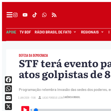
APOIE
TV BDF
RÁDIO BRASIL DE FATO
REGIONAIS
I
DEFESA DA DEMOCRACIA
STF terá evento p
atos golpistas de 8
Facebook
Programação relembra invasão das sedes dos poderes, em
WhatsApp
| AGÊNCIA BRASIL
2.JAN.2026 - 11:06
LUCAS PORDEUS LEON
Email