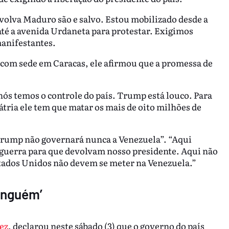
volva Maduro são e salvo. Estou mobilizado desde a
té a avenida Urdaneta para protestar. Exigimos
manifestantes.
 com sede em Caracas, ele afirmou que a promessa de
nós temos o controle do país. Trump está louco. Para
átria ele tem que matar os mais de oito milhões de
Trump não governará nunca a Venezuela”. “Aqui
guerra para que devolvam nosso presidente. Aqui não
stados Unidos não devem se meter na Venezuela.”
ninguém’
ez
, declarou neste sábado (3) que o governo do país