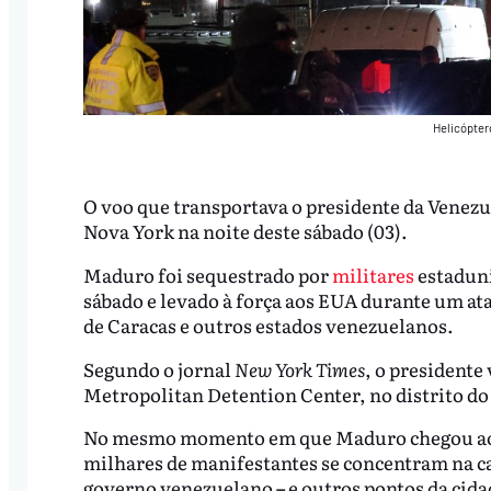
Helicópter
O voo que transportava o presidente da Venezu
Nova York na noite deste sábado (03).
Maduro foi sequestrado por
militares
estaduni
sábado e levado à força aos EUA durante um at
de Caracas e outros estados venezuelanos.
Segundo o jornal
New York Times
, o presidente
Metropolitan Detention Center, no distrito do
No mesmo momento em que Maduro chegou aos 
milhares de manifestantes se concentram na ca
governo venezuelano
–
e outros pontos da cida