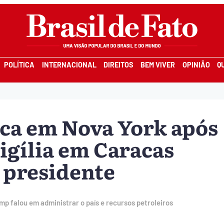
POLÍTICA
INTERNACIONAL
DIREITOS
BEM VIVER
OPINIÃO
Q
a em Nova York após
igília em Caracas
o presidente
p falou em administrar o país e recursos petroleiros