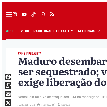
APOIE
TV BDF
RÁDIO BRASIL DE FATO
REGIONAIS
I
CRIME IMPERIALISTA
Maduro desembarc
ser sequestrado; v
exige liberação d
Facebook
WhatsApp
Venezuela foi alvo de ataque dos EUA na madrugada; Trum
Email
3.JAN.2026 - 21:22
SÃO PAULO (SP)
REDAÇÃO