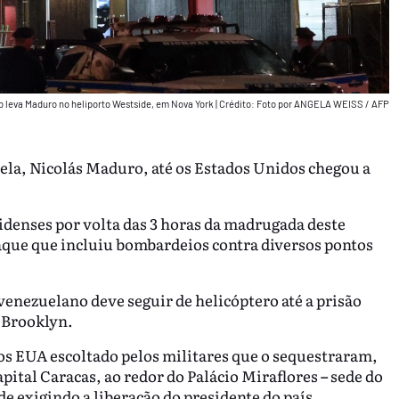
o leva Maduro no heliporto Westside, em Nova York
|
Crédito: Foto por ANGELA WEISS / AFP
ela, Nicolás Maduro, até os Estados Unidos chegou a
denses por volta das 3 horas da madrugada deste
aque que incluiu bombardeios contra diversos pontos
 venezuelano deve seguir de helicóptero até a prisão
 Brooklyn.
EUA escoltado pelos militares que o sequestraram,
pital Caracas, ao redor do Palácio Miraflores
–
sede do
de exigindo a liberação do presidente do país.