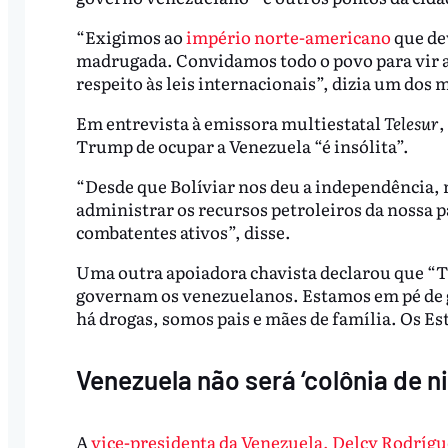
“Exigimos ao
império norte-americano
que de
madrugada. Convidamos todo o povo para vir a
respeito às leis internacionais”, dizia um dos 
Em entrevista à emissora multiestatal
Telesur
,
Trump de ocupar a Venezuela “é insólita”.
“Desde que Bolíviar nos deu a independência, 
administrar os recursos petroleiros da nossa p
combatentes ativos”, disse.
Uma outra apoiadora chavista declarou que “
governam os venezuelanos. Estamos em pé de 
há drogas, somos pais e mães de família. Os E
Venezuela não será ‘colônia de 
A
vice-presidenta da Venezuela, Delcy Rodrígu