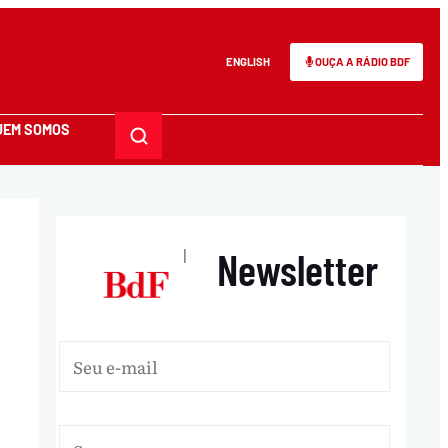
ENGLISH
OUÇA A RÁDIO BDF
UEM SOMOS
Newsletter
|