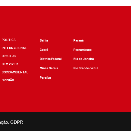
POLÍTICA
Bahia
Paraná
INTERNACIONAL
Ceará
Pernambuco
DIREITOS
Distrito Federal
Rio de Janeiro
BEM VIVER
Minas Gerais
Rio Grande do Sul
SOCIOAMBIENTAL
Paraíba
OPINIÃO
zidos, desde que não sejam alterados e que se deem os devidos créditos.
ação.
GDPR
×