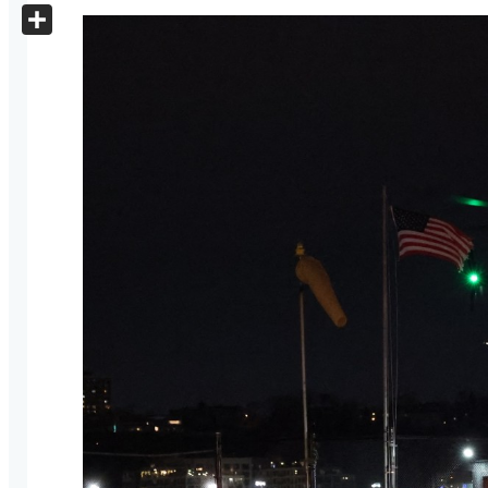
X
Share