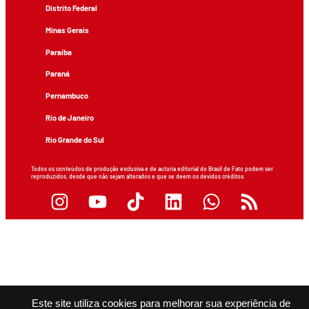
Distrito Federal
Minas Gerais
Paraíba
Paraná
Pernambuco
Rio de Janeiro
Rio Grande do Sul
Todos os conteúdos de produção exclusiva e de autoria editorial do Brasil de Fato podem ser
reproduzidos, desde que não sejam alterados e que se deem os devidos créditos.
Este site utiliza cookies para melhorar sua experiência de