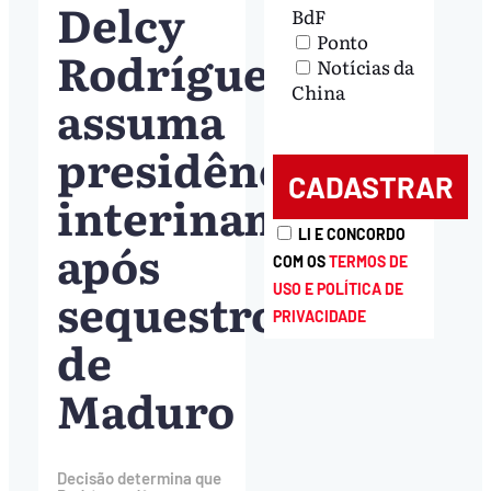
Delcy
BdF
Ponto
Rodríguez
Notícias da
China
assuma
presidência
interinamente
LI E CONCORDO
após
COM OS
TERMOS DE
sequestro
USO E POLÍTICA DE
PRIVACIDADE
de
Maduro
Decisão determina que