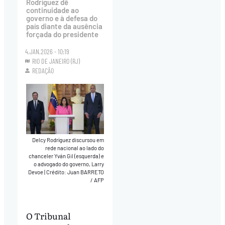
Rodríguez dê
continuidade ao
governo e à defesa do
país diante da ausência
forçada do presidente
4.JAN.2026 - 10:19
RIO DE JANEIRO (RJ)
REDAÇÃO
Delcy Rodríguez discursou em
rede nacional ao lado do
chanceler Yván Gil (esquerda) e
o advogado do governo, Larry
Devoe
|
Crédito: Juan BARRETO
/ AFP
O Tribunal