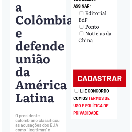
a
ASSINAR:
Editorial
Colômbia
BdF
Ponto
e
Notícias da
defende
China
união
da
América
Latina
LI E CONCORDO
COM OS
TERMOS DE
USO E POLÍTICA DE
PRIVACIDADE
O presidente
colombiano classificou
as acusações dos EUA
como 'ilegítimas' e