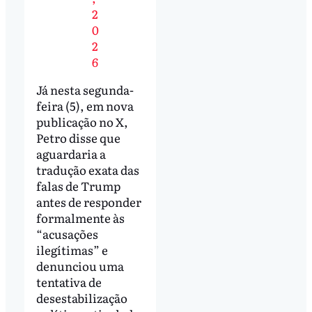
2
0
2
6
Já nesta segunda-
feira (5), em nova
publicação no X,
Petro disse que
aguardaria a
tradução exata das
falas de Trump
antes de responder
formalmente às
“acusações
ilegítimas” e
denunciou uma
tentativa de
desestabilização