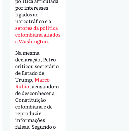
política articulada
por interesses
ligados ao
narcotráfico e a
setores da política
colombiana aliados
a Washington
.
Na mesma
declaração, Petro
criticou secretário
de Estado de
Trump,
Marco
Rubio
, acusando-o
de desconhecer a
Constituição
colombiana e de
reproduzir
informações
falsas. Segundo o