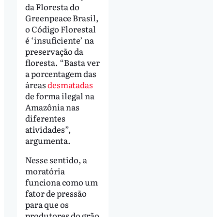
da Floresta do
Greenpeace Brasil,
o Código Florestal
é ‘insuficiente’ na
preservação da
floresta. “Basta ver
a porcentagem das
áreas
desmatadas
de forma ilegal na
Amazônia nas
diferentes
atividades”,
argumenta.
Nesse sentido, a
moratória
funciona como um
fator de pressão
para que os
produtores do grão