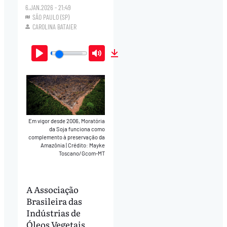
6.JAN.2026 - 21:49
SÃO PAULO (SP)
CAROLINA BATAIER
Play
Mute
Download
Em vigor desde 2006, Moratória
da Soja funciona como
complemento à preservação da
Amazônia
|
Crédito: Mayke
Toscano/Gcom-MT
A Associação
Brasileira das
Indústrias de
Óleos Vegetais