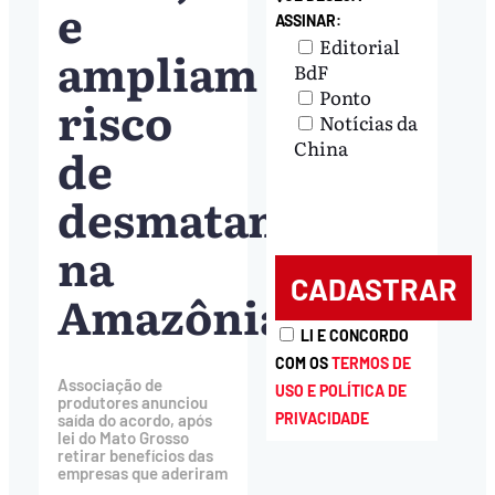
e
ASSINAR:
Editorial
ampliam
BdF
Ponto
risco
Notícias da
China
de
desmatamento
na
Amazônia
LI E CONCORDO
COM OS
TERMOS DE
Associação de
USO E POLÍTICA DE
produtores anunciou
PRIVACIDADE
saída do acordo, após
lei do Mato Grosso
retirar benefícios das
empresas que aderiram