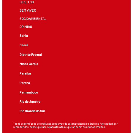
DIREITOS
BEM VIVER
SOCIOAMBIENTAL
OPINIÃO
Bahia
Ceará
Distrito Federal
Minas Gerais
Paraíba
Paraná
Pernambuco
Rio de Janeiro
Rio Grande do Sul
Todos os conteúdos de produção exclusiva e de autoria editorial do Brasil de Fato podem ser
reproduzidos, desde que não sejam alterados e que se deem os devidos créditos.