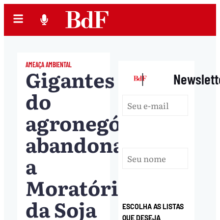
AMEAÇA AMBIENTAL
Gigantes
|
Newslett
do
agronegócio
abandonam
a
Moratória
da Soja
ESCOLHA AS LISTAS
QUE DESEJA