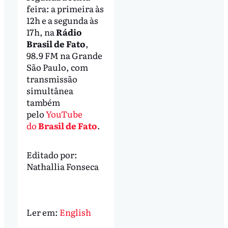
feira: a primeira às
12h e a segunda às
17h, na
Rádio
Brasil de Fato
,
98.9 FM na Grande
São Paulo, com
transmissão
simultânea
também
pelo
YouTube
do
Brasil de Fato
.
Editado por:
Nathallia Fonseca
Ler em:
English