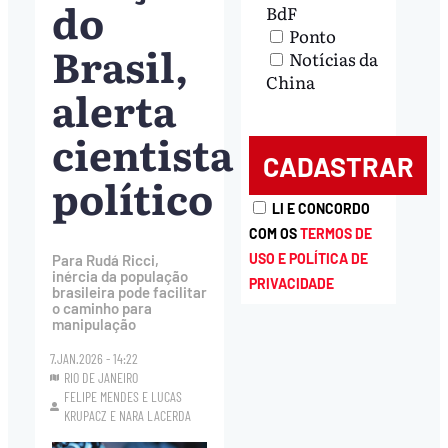
do
BdF
Ponto
Brasil,
Notícias da
China
alerta
cientista
político
LI E CONCORDO
COM OS
TERMOS DE
USO E POLÍTICA DE
Para Rudá Ricci,
inércia da população
PRIVACIDADE
brasileira pode facilitar
o caminho para
manipulação
7.JAN.2026 - 14:22
RIO DE JANEIRO
FELIPE MENDES
E
LUCAS
KRUPACZ
E
NARA LACERDA