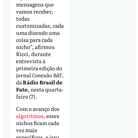
mensagens que
vamos receber,
todas
customizadas, cada
uma dizendo uma
coisa para cada
nicho”, afirmou
Ricci, durante
entrevista à
primeira edição do
jornal
Conexão BdF
,
da
Rádio Brasil de
Fato
, nesta quarta-
feira (7).
Com o avanço dos
algoritmos
, esses
nichos ficam cada
vez mais
específicos, e isso