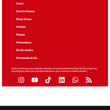
Ceará
Distrito Federal
Minas Gerais
Paraíba
Paraná
Pernambuco
Rio de Janeiro
Rio Grande do Sul
Todos os conteúdos de produção exclusiva e de autoria editorial do Brasil de Fato podem ser
reproduzidos, desde que não sejam alterados e que se deem os devidos créditos.