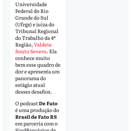
Universidade
Federal do Rio
Grande do Sul
(Ufrgs) e juíza do
Tribunal Regional
do Trabalho da 4ª
Região,
Valdete
Souto Severo
. Ela
conhece muito
bem esse quadro de
dor e apresenta um
panorama do
estágio atual
desses desafios.
O podcast
De Fato
é uma produção do
Brasil de Fato RS
em parceria com o
SindBancários de