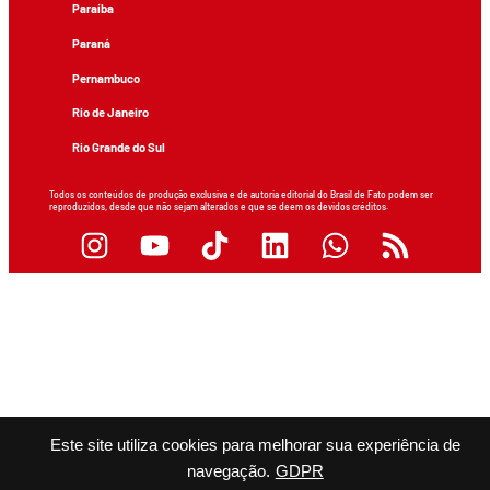
Paraíba
Paraná
Pernambuco
Rio de Janeiro
Rio Grande do Sul
Todos os conteúdos de produção exclusiva e de autoria editorial do Brasil de Fato podem ser
reproduzidos, desde que não sejam alterados e que se deem os devidos créditos.
Este site utiliza cookies para melhorar sua experiência de
navegação.
GDPR