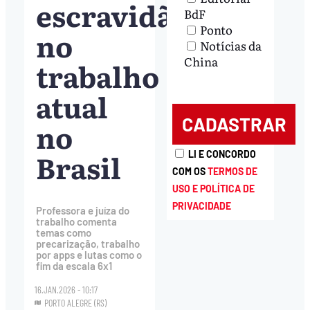
escravidão
BdF
Ponto
no
Notícias da
China
trabalho
atual
no
Brasil
LI E CONCORDO
COM OS
TERMOS DE
USO E POLÍTICA DE
PRIVACIDADE
Professora e juíza do
trabalho comenta
temas como
precarização, trabalho
por apps e lutas como o
fim da escala 6x1
16.JAN.2026 - 10:17
PORTO ALEGRE (RS)