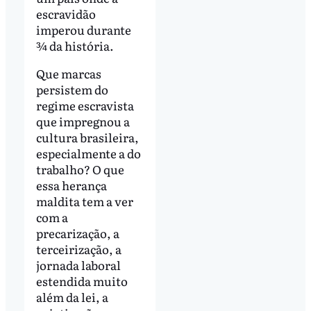
escravidão
imperou durante
¾ da história.
Que marcas
persistem do
regime escravista
que impregnou a
cultura brasileira,
especialmente a do
trabalho? O que
essa herança
maldita tem a ver
com a
precarização, a
terceirização, a
jornada laboral
estendida muito
além da lei, a