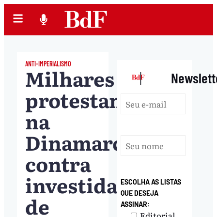
ANTI-IMPERIALISMO
Milhares
|
Newslett
protestam
na
Dinamarca
contra
investidas
ESCOLHA AS LISTAS
QUE DESEJA
de
ASSINAR:
Editorial