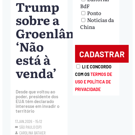
Trump
BdF
Ponto
sobre a
Notícias da
China
Groenlândia:
‘Não
está à
venda’
LI E CONCORDO
COM OS
TERMOS DE
USO E POLÍTICA DE
PRIVACIDADE
Desde que voltou ao
poder, presidente dos
EUA têm declarado
interesse em invadir o
território
17.JAN.2026 - 15:12
SÃO PAULO (SP)
CAROLINA BATAIER