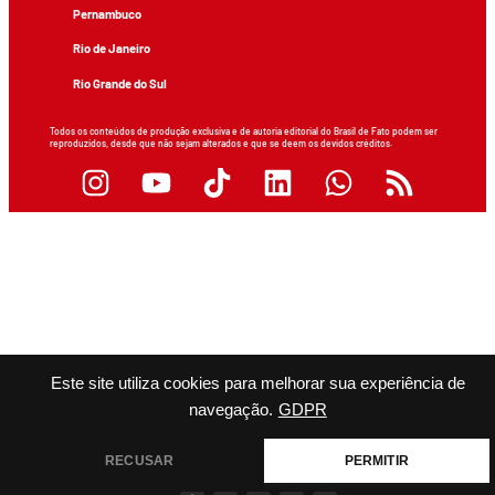
Pernambuco
Rio de Janeiro
Rio Grande do Sul
Todos os conteúdos de produção exclusiva e de autoria editorial do Brasil de Fato podem ser
reproduzidos, desde que não sejam alterados e que se deem os devidos créditos.
Este site utiliza cookies para melhorar sua experiência de
navegação.
GDPR
RECUSAR
PERMITIR