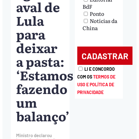
aval de
BdF
Ponto
Lula
Notícias da
China
para
deixar
a pasta:
‘Estamos
LI E CONCORDO
COM OS
TERMOS DE
fazendo
USO E POLÍTICA DE
PRIVACIDADE
um
balanço’
Ministro declarou