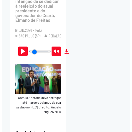
intenção de se dedicar
à reeleição do atual
presidente e do
govenador do Ceará,
Elmano de Freitas
19.JAN.2026 - 14:13
SÃO PAULO (SP)
REDAÇÃO
Play
Mute
Download
Camilo Santana deve entregar
até março o balanço da sua
gestão no MEC
|
Crédito: Angelo
Miguel/MEC