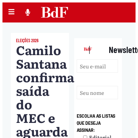
ELEIÇÕES 2026
Camilo
|
Newslett
Santana
confirma
saída
do
MEC e
ESCOLHA AS LISTAS
QUE DESEJA
aguarda
ASSINAR:
Editorial