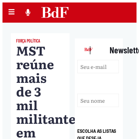
FORÇA POLÍTICA
MST
|
Newslett
reúne
mais
de 3
mil
militantes
em
ESCOLHA AS LISTAS
QUE DESEJA