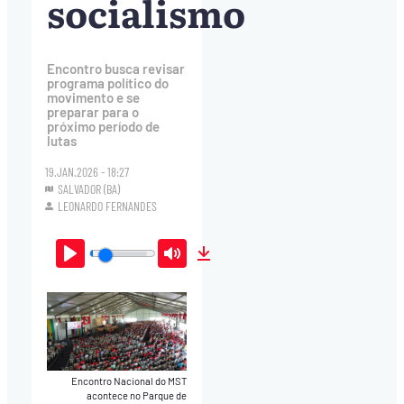
socialismo
Encontro busca revisar
programa político do
movimento e se
preparar para o
próximo período de
lutas
19.JAN.2026 - 18:27
SALVADOR (BA)
LEONARDO FERNANDES
Play
Mute
Download
Encontro Nacional do MST
acontece no Parque de