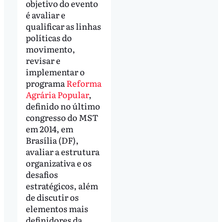
objetivo do evento
é avaliar e
qualificar as linhas
políticas do
movimento,
revisar e
implementar o
programa
Reforma
Agrária Popular
,
definido no último
congresso do MST
em 2014, em
Brasília (DF),
avaliar a estrutura
organizativa e os
desafios
estratégicos, além
de discutir os
elementos mais
definidores da