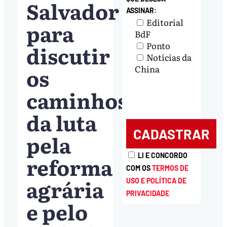
Salvador
ASSINAR:
Editorial
para
BdF
Ponto
discutir
Notícias da
os
China
caminhos
da luta
pela
LI E CONCORDO
reforma
COM OS
TERMOS DE
agrária
USO E POLÍTICA DE
PRIVACIDADE
e pelo