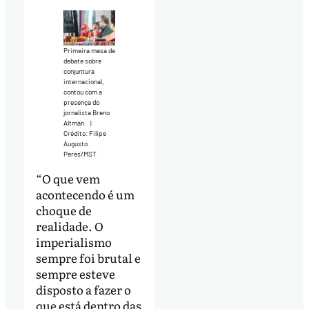
Primeira mesa de
debate sobre
conjuntura
internacional,
contou com a
presença do
jornalista Breno
Altman.
|
Crédito: Filipe
Augusto
Peres/MST
“O que vem
acontecendo é um
choque de
realidade. O
imperialismo
sempre foi brutal e
sempre esteve
disposto a fazer o
que está dentro das