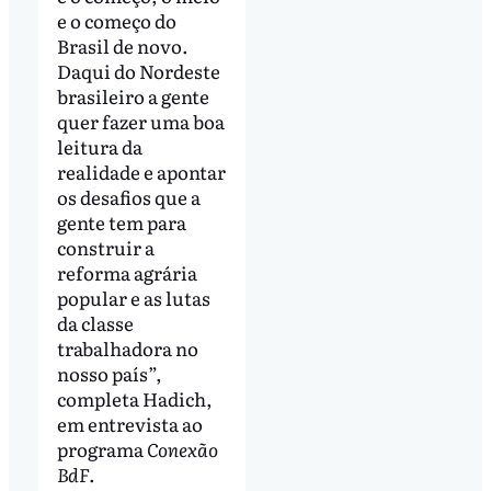
e o começo do
Brasil de novo.
Daqui do Nordeste
brasileiro a gente
quer fazer uma boa
leitura da
realidade e apontar
os desafios que a
gente tem para
construir a
reforma agrária
popular e as lutas
da classe
trabalhadora no
nosso país”,
completa Hadich,
em entrevista ao
programa
Conexão
BdF
.