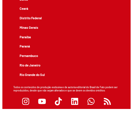
Ceará
Distrito Federal
Minas Gerais
Paraíba
Paraná
Pernambuco
Rio de Janeiro
Rio Grande do Sul
Todos os conteúdos de produção exclusiva e de autoria editorial do Brasil de Fato podem ser
reproduzidos, desde que não sejam alterados e que se deem os devidos créditos.