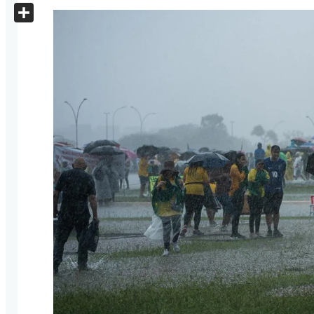
X
Share