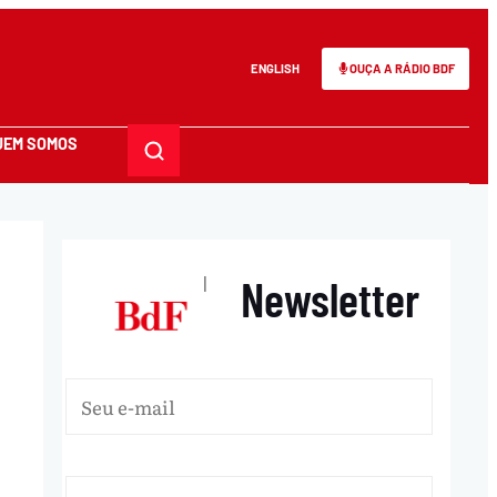
ENGLISH
OUÇA A RÁDIO BDF
UEM SOMOS
Newsletter
|