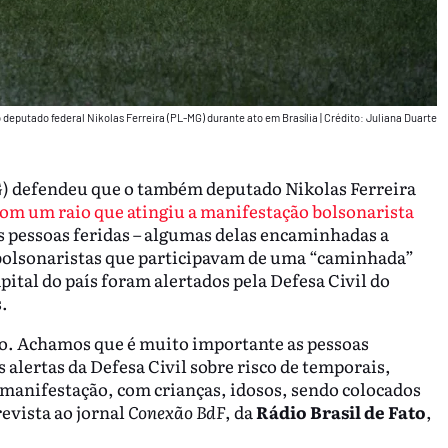
 deputado federal Nikolas Ferreira (PL-MG) durante ato em Brasília
|
Crédito: Juliana Duarte
) defendeu que o também deputado Nikolas Ferreira
com um raio que atingiu a manifestação bolsonarista
s pessoas feridas – algumas delas encaminhadas a
 bolsonaristas que participavam de uma “caminhada”
pital do país foram alertados pela Defesa Civil do
.
ão. Achamos que é muito importante as pessoas
alertas da Defesa Civil sobre risco de temporais,
manifestação, com crianças, idosos, sendo colocados
revista ao jornal
Conexão BdF
, da
Rádio Brasil de Fato
,