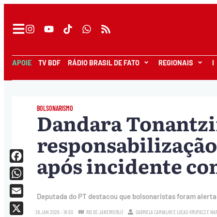
APOIE
TV BDF
RÁDIO BRASIL DE FATO
REGIONAIS
I
BOLSONARISMO
Dandara Tonantzi
responsabilização
após incidente c
Facebook
WhatsApp
Deputada do PT destacou que bolsonaristas foram alertado
Email
26.JAN.2026 - 16:50
RIO DE JANEIRO (RJ)
GABRIELA CARVALHO
E
LUCAS KRUPACZ
E
NA