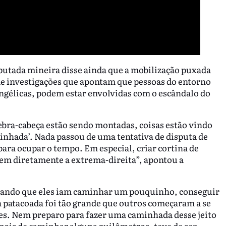
eputada mineira disse ainda que a mobilização puxada
 de investigações que apontam que pessoas do entorno
angélicas, podem estar envolvidas com o escândalo do
bra-cabeça estão sendo montadas, coisas estão vindo
aminhada’. Nada passou de uma tentativa de disputa de
ara ocupar o tempo. Em especial, criar cortina de
em diretamente a extrema-direita”, apontou a
hando que eles iam caminhar um pouquinho, conseguir
 a patacoada foi tão grande que outros começaram a se
es. Nem preparo para fazer uma caminhada desse jeito
epois de caminhar alguns quilômetros, teve de ser