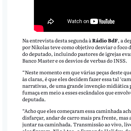
Na entrevista desta segunda à
Rádio BdF
, a d
por Nikolas teve como objetivo desviar o foco
do deputado, incluindo pastores de igrejas ev
Banco Master e os desvios de verbas do INSS.
“Neste momento em que várias peças deste que
às claras, é que eles decidem fazer essa tal ‘c
narrativas, de uma grande invenção midiática p
fumaça em meio a esses escândalos que envolv
deputada.
“Acho que eles começaram essa caminhada ac
disfarçar, andar de carro mais pra frente, mas
juntar na caminhada. Transmissão ao vivo, liv
eles fizeram. Não à toa, o Fernando Holiday, d