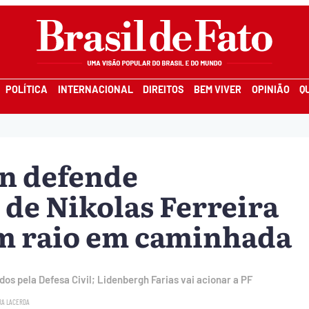
POLÍTICA
INTERNACIONAL
DIREITOS
BEM VIVER
OPINIÃO
Q
n defende
 de Nikolas Ferreira
om raio em caminhada
s pela Defesa Civil; Lidenbergh Farias vai acionar a PF
RA LACERDA