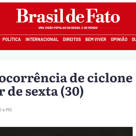
POLÍTICA
INTERNACIONAL
DIREITOS
BEM VIVER
OPINIÃO
Q
 ocorrência de ciclone
r de sexta (30)
J e MG