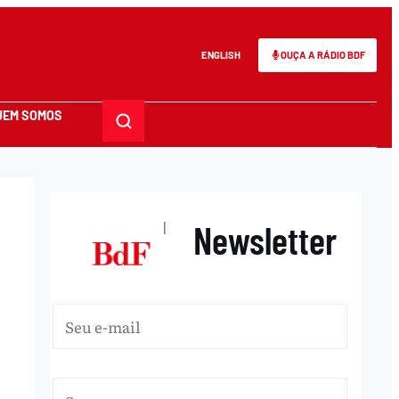
ENGLISH
OUÇA A RÁDIO BDF
UEM SOMOS
Newsletter
|