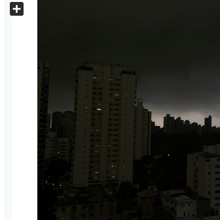
X
Share