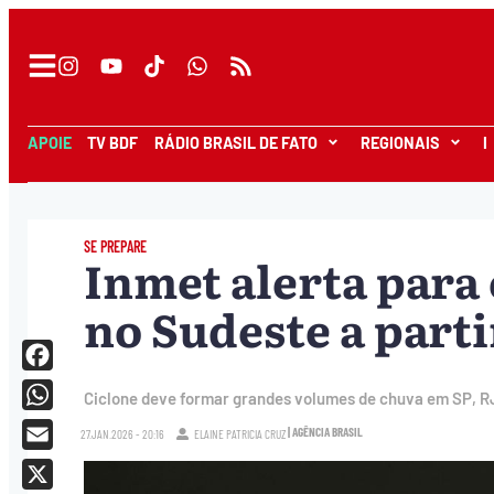
APOIE
TV BDF
RÁDIO BRASIL DE FATO
REGIONAIS
I
SE PREPARE
Inmet alerta para
no Sudeste a parti
Facebook
Ciclone deve formar grandes volumes de chuva em SP, R
WhatsApp
| AGÊNCIA BRASIL
27.JAN.2026 - 20:16
ELAINE PATRICIA CRUZ
Email