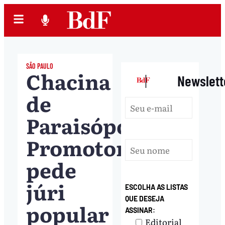
SÃO PAULO
Chacina
|
Newslett
de
Paraisópolis:
Promotoria
pede
júri
ESCOLHA AS LISTAS
QUE DESEJA
popular
ASSINAR:
Editorial