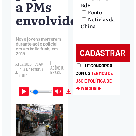
a PMs
BdF
Ponto
envolvidos
Notícias da
China
Nove jovens morreram
durante ação policial
em um baile funk, em
2019
|
3.FEV.2026 - 09:40
LI E CONCORDO
AGÊNCIA
ELAINE PATRICIA
BRASIL
COM OS
TERMOS DE
CRUZ
USO E POLÍTICA DE
PRIVACIDADE
Play
Mute
Download