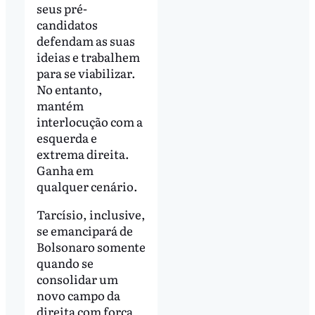
seus pré-
candidatos
defendam as suas
ideias e trabalhem
para se viabilizar.
No entanto,
mantém
interlocução com a
esquerda e
extrema direita.
Ganha em
qualquer cenário.
Tarcísio, inclusive,
se emancipará de
Bolsonaro somente
quando se
consolidar um
novo campo da
direita com força