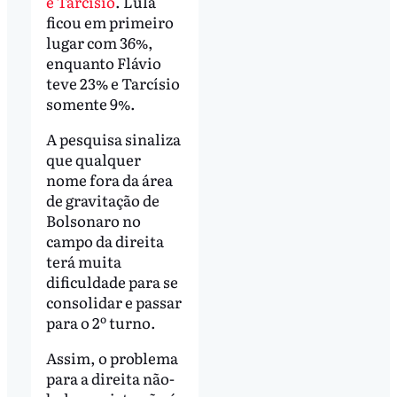
e Tarcísio
. Lula
ficou em primeiro
lugar com 36%,
enquanto Flávio
teve 23% e Tarcísio
somente 9%.
A pesquisa sinaliza
que qualquer
nome fora da área
de gravitação de
Bolsonaro no
campo da direita
terá muita
dificuldade para se
consolidar e passar
para o 2º turno.
Assim, o problema
para a direita não-