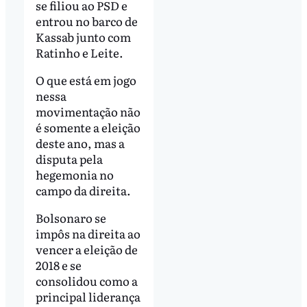
se filiou ao PSD e
entrou no barco de
Kassab junto com
Ratinho e Leite.
O que está em jogo
nessa
movimentação não
é somente a eleição
deste ano, mas a
disputa pela
hegemonia no
campo da direita.
Bolsonaro se
impôs na direita ao
vencer a eleição de
2018 e se
consolidou como a
principal liderança