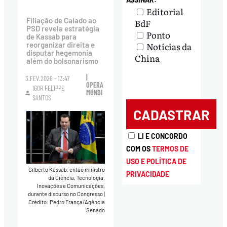
Editorial
Filiação de Caiado ao
BdF
PSD revela estratégia
Ponto
de Kassab para
Notícias da
reorganizar direita e
disputar hegemonia
China
além do bolsonarismo
|
3.FEV.2026 - 13:47
OPERA
IGOR FELIPPE
MUNDI
SANTOS
LI E CONCORDO
COM OS
TERMOS DE
USO E POLÍTICA DE
Gilberto Kassab, então ministro
PRIVACIDADE
da Ciência, Tecnologia,
Inovações e Comunicações,
durante discurso no Congresso
|
Crédito: Pedro França/Agência
Senado