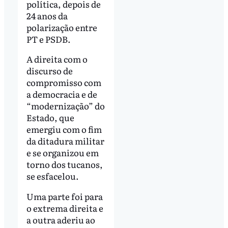
política, depois de
24 anos da
polarização entre
PT e PSDB.
A direita com o
discurso de
compromisso com
a democracia e de
“modernização” do
Estado, que
emergiu com o fim
da ditadura militar
e se organizou em
torno dos tucanos,
se esfacelou.
Uma parte foi para
o extrema direita e
a outra aderiu ao