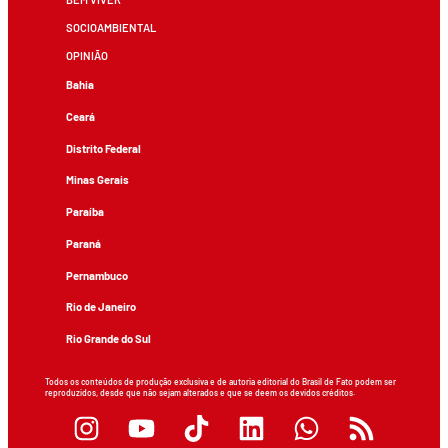
SOCIOAMBIENTAL
OPINIÃO
Bahia
Ceará
Distrito Federal
Minas Gerais
Paraíba
Paraná
Pernambuco
Rio de Janeiro
Rio Grande do Sul
Todos os conteúdos de produção exclusiva e de autoria editorial do Brasil de Fato podem ser
reproduzidos, desde que não sejam alterados e que se deem os devidos créditos.