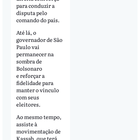
para conduzir a
disputa pelo
comando do país.
Até lá, o
governador de São
Paulo vai
permanecer na
sombra de
Bolsonaro
e reforçar a
fidelidade para
manter o vínculo
com seus
eleitores.
Ao mesmo tempo,
assiste à
movimentação de
Kassab, que terá