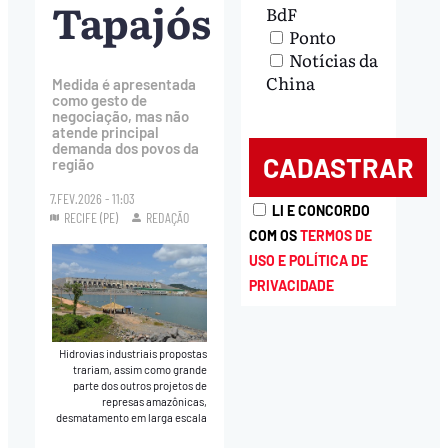
Tapajós
BdF
Ponto
Notícias da
China
Medida é apresentada
como gesto de
negociação, mas não
atende principal
demanda dos povos da
região
7.FEV.2026 - 11:03
LI E CONCORDO
RECIFE (PE)
REDAÇÃO
COM OS
TERMOS DE
USO E POLÍTICA DE
PRIVACIDADE
Hidrovias industriais propostas
trariam, assim como grande
parte dos outros projetos de
represas amazônicas,
desmatamento em larga escala