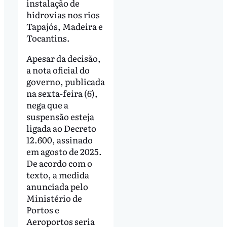
instalação de
hidrovias nos rios
Tapajós, Madeira e
Tocantins.
Apesar da decisão,
a nota oficial do
governo, publicada
na sexta-feira (6),
nega que a
suspensão esteja
ligada ao Decreto
12.600, assinado
em agosto de 2025.
De acordo com o
texto, a medida
anunciada pelo
Ministério de
Portos e
Aeroportos seria