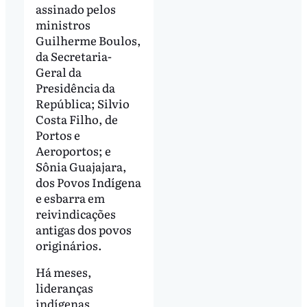
assinado pelos
ministros
Guilherme Boulos,
da Secretaria-
Geral da
Presidência da
República; Silvio
Costa Filho, de
Portos e
Aeroportos; e
Sônia Guajajara,
dos Povos Indígena
e esbarra em
reivindicações
antigas dos povos
originários.
Há meses,
lideranças
indígenas