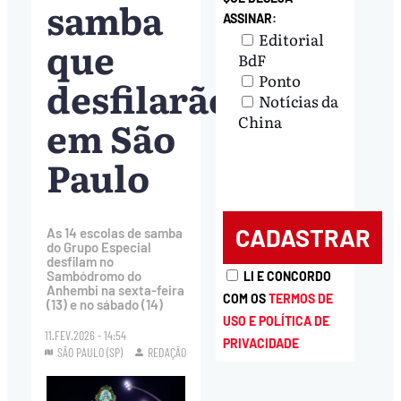
samba
ASSINAR:
Editorial
que
BdF
Ponto
desfilarão
Notícias da
em São
China
Paulo
As 14 escolas de samba
do Grupo Especial
desfilam no
Sambódromo do
LI E CONCORDO
Anhembi na sexta-feira
COM OS
TERMOS DE
(13) e no sábado (14)
USO E POLÍTICA DE
11.FEV.2026 - 14:54
PRIVACIDADE
SÃO PAULO (SP)
REDAÇÃO