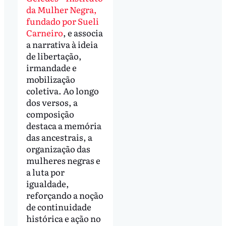
da Mulher Negra,
fundado por Sueli
Carneiro
, e associa
a narrativa à ideia
de libertação,
irmandade e
mobilização
coletiva. Ao longo
dos versos, a
composição
destaca a memória
das ancestrais, a
organização das
mulheres negras e
a luta por
igualdade,
reforçando a noção
de continuidade
histórica e ação no