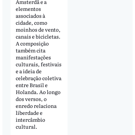
Amsterdã e a
elementos
associados à
cidade, como
moinhos de vento,
canais e bicicletas.
A composição
também cita
manifestações
culturais, festivais
e a ideia de
celebração coletiva
entre Brasil e
Holanda. Ao longo
dos versos, o
enredo relaciona
liberdade e
intercâmbio
cultural.