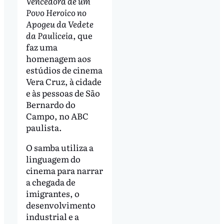
Vencedora de um
Povo Heroico no
Apogeu da Vedete
da Pauliceia
, que
faz uma
homenagem aos
estúdios de cinema
Vera Cruz, à cidade
e às pessoas de São
Bernardo do
Campo, no ABC
paulista.
O samba utiliza a
linguagem do
cinema para narrar
a chegada de
imigrantes, o
desenvolvimento
industrial e a