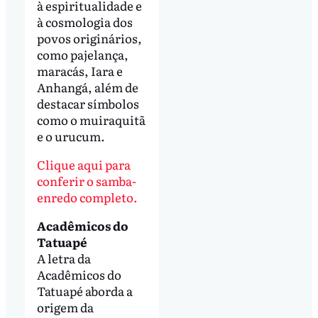
à espiritualidade e
à cosmologia dos
povos originários,
como pajelança,
maracás, Iara e
Anhangá, além de
destacar símbolos
como o muiraquitã
e o urucum.
Clique aqui para
conferir o samba-
enredo completo.
Acadêmicos do
Tatuapé
A letra da
Acadêmicos do
Tatuapé aborda a
origem da