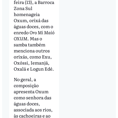
feira (13), a Barroca
Zona Sul
homenageia
Oxum, orixá das
águas doces, com o
enredo
Oro Mi Maió
OXUM
. Mas o
samba também
menciona outros
orixás, como Exu,
Oxóssi, Iemanjá,
Oxalá e Logun Edé.
No geral, a
composição
apresenta Oxum
como senhora das
águas doces,
associada aos rios,
às cachoeiras e ao