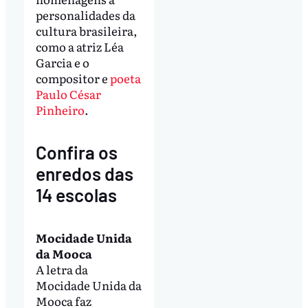
personalidades da
cultura brasileira,
como a atriz Léa
Garcia e o
compositor e
poeta
Paulo César
Pinheiro
.
Confira os
enredos das
14 escolas
Mocidade Unida
da Mooca
A letra da
Mocidade Unida da
Mooca faz