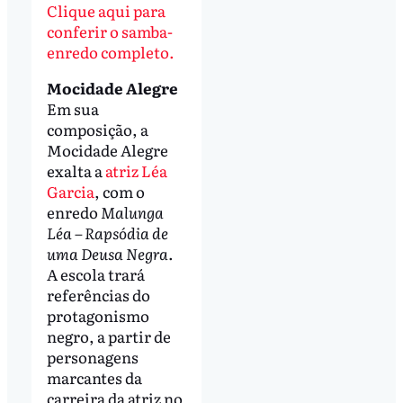
Clique aqui para
conferir o samba-
enredo completo.
Mocidade Alegre
Em sua
composição, a
Mocidade Alegre
exalta a
atriz Léa
Garcia
, com o
enredo
Malunga
Léa – Rapsódia de
uma Deusa Negra
.
A escola trará
referências do
protagonismo
negro, a partir de
personagens
marcantes da
carreira da atriz no