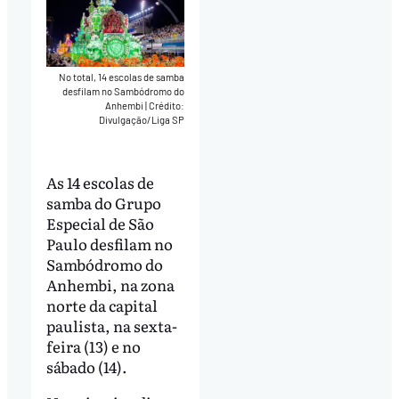
No total, 14 escolas de samba
desfilam no Sambódromo do
Anhembi
|
Crédito:
Divulgação/Liga SP
As 14 escolas de
samba do Grupo
Especial de São
Paulo desfilam no
Sambódromo do
Anhembi, na zona
norte da capital
paulista, na sexta-
feira (13) e no
sábado (14).