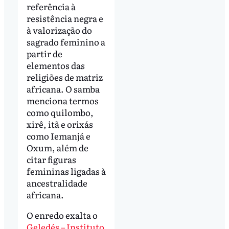
referência à
resistência negra e
à valorização do
sagrado feminino a
partir de
elementos das
religiões de matriz
africana. O samba
menciona termos
como quilombo,
xirê, itã e orixás
como Iemanjá e
Oxum, além de
citar figuras
femininas ligadas à
ancestralidade
africana.
O enredo exalta o
Geledés – Instituto