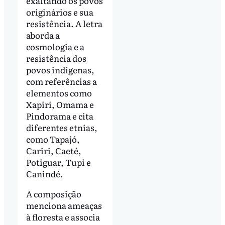
exaltando os povos
originários e sua
resistência. A letra
aborda a
cosmologia e a
resistência dos
povos indígenas,
com referências a
elementos como
Xapiri, Omama e
Pindorama e cita
diferentes etnias,
como Tapajó,
Cariri, Caeté,
Potiguar, Tupi e
Canindé.
A composição
menciona ameaças
à floresta e associa