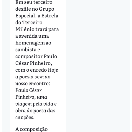
Em seu terceiro
desfile no Grupo
Especial, a Estrela
do Terceiro
Milênio trará para
a avenida uma
homenagem ao
sambista e
compositor Paulo
César Pinheiro,
com o enredo
Hoje
a poesia vem ao
nosso encontro:
Paulo César
Pinheiro, uma
viagem pela vida e
obra do poeta das
canções
.
A composição