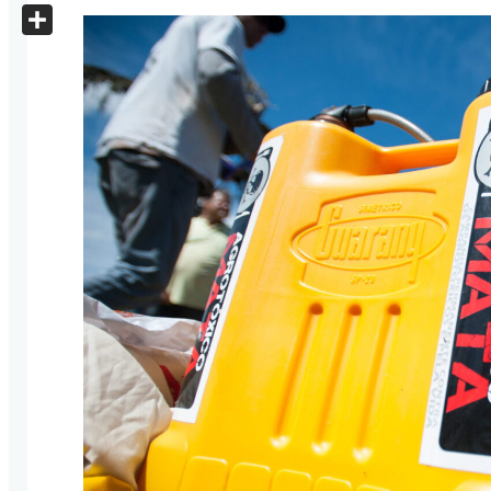
X
Share