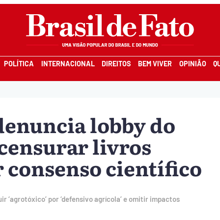
POLÍTICA
INTERNACIONAL
DIREITOS
BEM VIVER
OPINIÃO
Q
denuncia lobby do
censurar livros
r consenso científico
ir ‘agrotóxico’ por ‘defensivo agrícola’ e omitir impactos