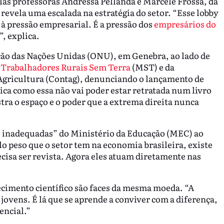
las professoras Andressa Pellanda e Marcele Frossá, da
evela uma escalada na estratégia do setor. “Esse lobby
à pressão empresarial. É a pressão dos
empresários do
, explica.
ção das Nações Unidas (ONU), em Genebra, ao lado de
Trabalhadores Rurais Sem Terra
(MST) e da
Agricultura (Contag), denunciando o lançamento de
ica como essa não vai poder estar retratada num livro
stra o espaço e o poder que a extrema direita nunca
es inadequadas” do Ministério da Educação (MEC) ao
lo peso que o setor tem na economia brasileira, existe
isa ser revista. Agora eles atuam diretamente nas
hecimento científico são faces da mesma moeda. “A
 jovens. É lá que se aprende a conviver com a diferença,
encial.”