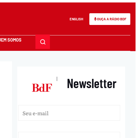
ENGLISH
OUÇA A RÁDIO BDF
UEM SOMOS
Newsletter
|