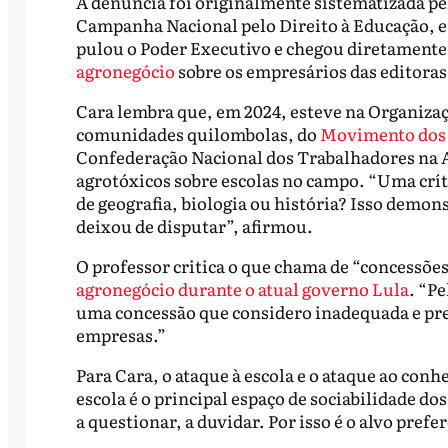
A denúncia foi originalmente sistematizada pe
Campanha Nacional pelo Direito à Educação, e r
pulou o Poder Executivo e chegou diretamente 
agronegócio
sobre os empresários das editoras”
Cara lembra que, em 2024, esteve na Organiza
comunidades quilombolas, do
Movimento dos 
Confederação Nacional dos Trabalhadores na 
agrotóxicos sobre escolas no campo. “Uma crít
de geografia, biologia ou história? Isso demon
deixou de disputar”, afirmou.
O professor critica o que chama de “concessõ
agronegócio durante o atual governo Lula
. “Pe
uma concessão que considero inadequada e prec
empresas.”
Para Cara, o ataque à escola e o ataque ao con
escola é o principal espaço de sociabilidade dos
a questionar, a duvidar. Por isso é o alvo prefer