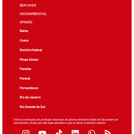
BEM VIVER
SOCIOAMBIENTAL
OPINIÃO
Bahia
Ceará
Distrito Federal
Minas Gerais
Paraíba
Paraná
Pernambuco
Rio de Janeiro
Rio Grande do Sul
Todos os conteúdos de produção exclusiva e de autoria editorial do Brasil de Fato podem ser
reproduzidos, desde que não sejam alterados e que se deem os devidos créditos.