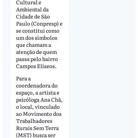
Cultural e
Ambiental da
Cidade de São
Paulo (Conpresp) e
se constitui como
um dos símbolos
que chamam a
atenção de quem
passa pelo bairro
Campos Elíseos.
Para a
coordenadora do
espaço, a artista e
psicóloga Ana Chã,
o local, vinculado
ao Movimento dos
Trabalhadores
Rurais Sem Terra
(MST) busca ser