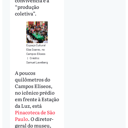
convivência e à
“produção
coletiva”.
Espaço Cultural
Elza Soares, no
Campos Elíseos
|
Crédito:
Samuel Lavelberg
A poucos
quilômetros do
Campos Elíseos,
no icônico prédio
em frente à Estação
da Luz, está
Pinacoteca de São
Paulo
. O diretor-
geral do museu,