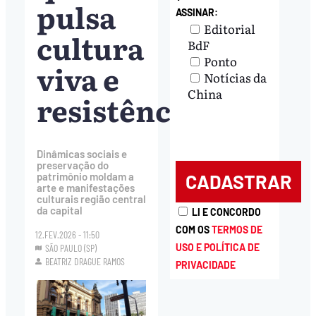
pulsa
ASSINAR:
Editorial
cultura
BdF
Ponto
viva e
Notícias da
China
resistência
Dinâmicas sociais e
preservação do
patrimônio moldam a
arte e manifestações
culturais região central
da capital
LI E CONCORDO
COM OS
TERMOS DE
12.FEV.2026 - 11:50
USO E POLÍTICA DE
SÃO PAULO (SP)
BEATRIZ DRAGUE RAMOS
PRIVACIDADE