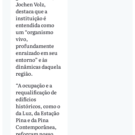
Jochen Volz,
destaca que a
instituição é
entendida como
um “organismo
vivo,
profundamente
enraizado em seu
entorno” e às
dinâmicas daquela
região.
“A ocupação e a
requalificação de
edifícios
históricos, como o
da Luz, da Estação
Pina e da Pina
Contemporânea,
reforçam nosso