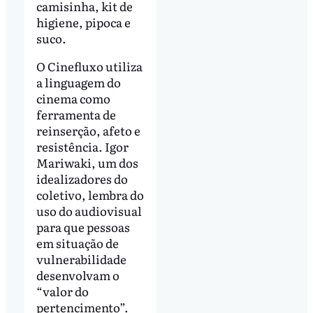
camisinha, kit de
higiene, pipoca e
suco.
O Cinefluxo utiliza
a linguagem do
cinema como
ferramenta de
reinserção, afeto e
resistência. Igor
Mariwaki, um dos
idealizadores do
coletivo, lembra do
uso do audiovisual
para que pessoas
em situação de
vulnerabilidade
desenvolvam o
“valor do
pertencimento”.