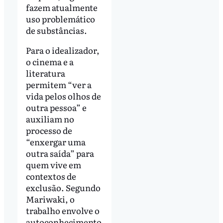
fazem atualmente
uso problemático
de substâncias.
Para o idealizador,
o cinema e a
literatura
permitem “ver a
vida pelos olhos de
outra pessoa” e
auxiliam no
processo de
“enxergar uma
outra saída” para
quem vive em
contextos de
exclusão. Segundo
Mariwaki, o
trabalho envolve o
autoconhecimento