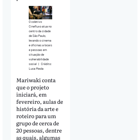
O coletivo
Cinefluxo atua no
centro da cidade
de São Paulo,
levando o cinema
e oficinas a locais
e pessoas em
situação de
vulnerabilidade
social
|
Crédito:
Luca Meola
Mariwaki conta
que o projeto
iniciará, em
fevereiro, aulas de
história da arte e
roteiro para um
grupo de cerca de
20 pessoas, dentre
as quais, algumas