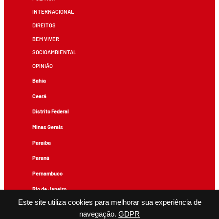
INTERNACIONAL
DIREITOS
BEM VIVER
SOCIOAMBIENTAL
OPINIÃO
Bahia
Ceará
Distrito Federal
Minas Gerais
Paraíba
Paraná
Pernambuco
Rio de Janeiro
Este site utiliza cookies para melhorar sua experiência de
Rio Grande do Sul
navegação.
GDPR