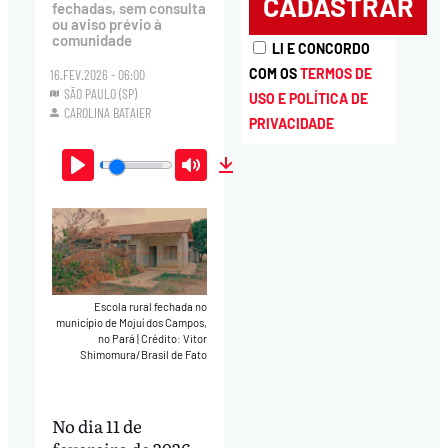
fechadas, sem consulta
ou aviso prévio à
comunidade
LI E CONCORDO
COM OS
TERMOS DE
16.FEV.2026 - 06:00
SÃO PAULO (SP)
USO E POLÍTICA DE
CAROLINA BATAIER
PRIVACIDADE
Play
Mute
Download
Escola rural fechada no
município de Mojuí dos Campos,
no Pará
|
Crédito: Vitor
Shimomura/Brasil de Fato
No dia 11 de