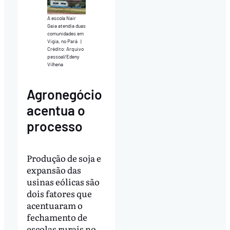
A escola Nair
Gaia atendia duas
comunidades em
Vigia, no Pará
|
Crédito: Arquivo
pessoal/Edeny
Vilhena
Agronegócio
acentua o
processo
Produção de soja e
expansão das
usinas eólicas são
dois fatores que
acentuaram o
fechamento de
escolas rurais no