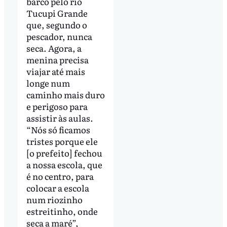
barco pelo rio
Tucupi Grande
que, segundo o
pescador, nunca
seca. Agora, a
menina precisa
viajar até mais
longe num
caminho mais duro
e perigoso para
assistir às aulas.
“Nós só ficamos
tristes porque ele
[o prefeito] fechou
a nossa escola, que
é no centro, para
colocar a escola
num riozinho
estreitinho, onde
seca a maré”,