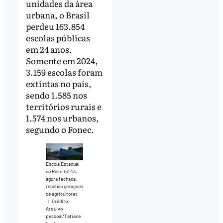
unidades da área
urbana, o Brasil
perdeu 163.854
escolas públicas
em 24 anos.
Somente em 2024,
3.159 escolas foram
extintas no país,
sendo 1.585 nos
territórios rurais e
1.574 nos urbanos,
segundo o Fonec.
Escola Estadual
do Palmital 43,
agora fechada,
recebeu gerações
de agricultores
|
Crédito:
Arquivo
pessoal/Tatiane