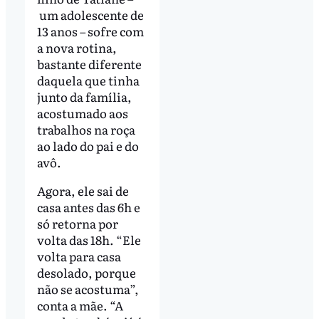
um adolescente de
13 anos – sofre com
a nova rotina,
bastante diferente
daquela que tinha
junto da família,
acostumado aos
trabalhos na roça
ao lado do pai e do
avô.
Agora, ele sai de
casa antes das 6h e
só retorna por
volta das 18h. “Ele
volta para casa
desolado, porque
não se acostuma”,
conta a mãe. “A