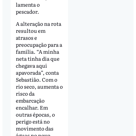
lamenta o
pescador.
A alteração na rota
resultou em
atrasos e
preocupação para a
família. “A minha
neta tinha dia que
chegava aqui
apavorada”, conta
Sebastião. Com o
rio seco, aumenta o
risco da
embarcação
encalhar. Em
outras épocas, o
perigo está no
movimento das
águas no novo