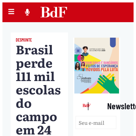
DESMONTE
Brasil
perde
111 mil
escolas
do
|
Newslett
campo
em 24