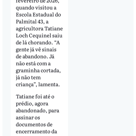
fevereiro de 2026,
quando visitou a
Escola Estadual do
Palmital 43, a
agricultora Tatiane
Loch Cequinel saiu
de lá chorando. “A
gente já vê sinais
de abandono. Já
não está com a
graminha cortada,
já não tem
criança”, lamenta.
Tatiane foi até o
prédio, agora
abandonado, para
assinar os
documentos de
encerramento da