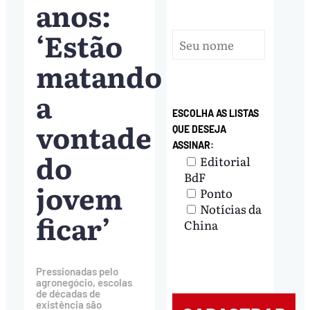
anos:
‘Estão
matando
a
ESCOLHA AS LISTAS
vontade
QUE DESEJA
ASSINAR:
do
Editorial
BdF
jovem
Ponto
Notícias da
ficar’
China
Pressionadas pelo
agronegócio, escolas
de décadas de
existência são