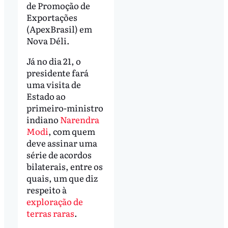
de Promoção de
Exportações
(ApexBrasil) em
Nova Déli.
Já no dia 21, o
presidente fará
uma visita de
Estado ao
primeiro-ministro
indiano
Narendra
Modi
, com quem
deve assinar uma
série de acordos
bilaterais, entre os
quais, um que diz
respeito à
exploração de
terras raras
.