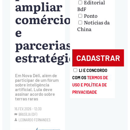
ampliar
Editorial
BdF
comércio
Ponto
Notícias da
e
China
parcerias
estratégicas
LI E CONCORDO
Em Nova Déli, além de
COM OS
TERMOS DE
participar de um fórum
sobre inteligência
USO E POLÍTICA DE
artificial, Lula deve
PRIVACIDADE
assinar acordo sobre
terras raras
16.FEV.2026 - 12:30
BRASÍLIA (DF)
LEONARDO FERNANDES