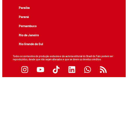
Paraíba
Paraná
Pernambuco
Rio de Janeiro
Rio Grande do Sul
Todos os conteúdos de produção exclusiva e de autoria editorial do Brasil de Fato podem ser
reproduzidos, desde que não sejam alterados e que se deem os devidos créditos.