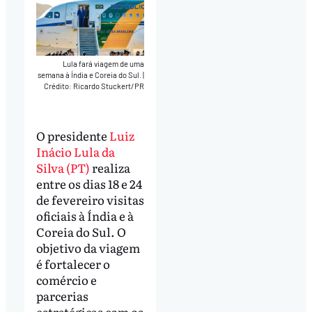
Lula fará viagem de uma
semana à Índia e Coreia do Sul.
|
Crédito: Ricardo Stuckert/PR
O presidente
Luiz
Inácio Lula da
Silva (PT)
realiza
entre os dias 18 e 24
de fevereiro visitas
oficiais à Índia e à
Coreia do Sul. O
objetivo da viagem
é fortalecer o
comércio e
parcerias
estratégicas com os