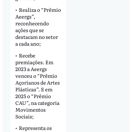
•⁠ ⁠Realiza o “Prêmio
Aeergs”,
reconhecendo
ações que se
destacam no setor
a cada ano;
•⁠ ⁠Recebe
premiações. Em
2023 a Aeergs
venceu o “Prêmio
Açorianos de Artes
Plásticas”. E em
2025 o “Prêmio
CAU”, na categoria
Movimentos
Sociais;
•⁠ ⁠Representa os