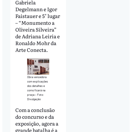
Gabriela
Degelmann e Igor
Faistauer e 5° lugar
– “Monumento a
Oliveira Silveira”
de Adriana Leiria e
Ronaldo Mohr da
Arte Conecta.
Obra vencedora
com explicações
dos detalhes e
como ficará na
praça – Foto:
Divulgação
Com a conclusão
do concurso e da
exposição, agora a
grande batalha é a