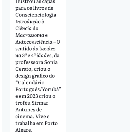
Ilustrou as capas
para os livros de
Conscienciologia
Introdução à
Ciência do
Macrossoma
e
Autoconsciência – O
sentido da lucidez
na 3ª e 4ª idades
, da
professsora Sonia
Cerato, criou o
design gráfico do
“Calendário
Português/Yorubá”
e em 2023 criou o
troféu Sirmar
Antunes de
cinema. Vive e
trabalha em Porto
Alegre.