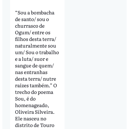
“Sou a bombacha
de santo/ sou o
churrasco de
Ogum/ entre os
filhos desta terra/
naturalmente sou
um/ Sou o trabalho
e a luta/ suor e
sangue de quem/
nas entranhas
desta terra/ nutre
raízes também.” O
trecho do poema
Sou, é do
homenageado,
Oliveira Silveira.
Ele nasceu no
distrito de Touro