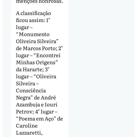
menções honrosas.
A classificação
ficou assim: 1°
lugar –
“Monumento
Oliveira Silveira”
de Marcos Porto; 2°
lugar – “Encontrei
Minhas Origens”
da Hararte; 3°
lugar – “Oliveira
Silveira –
Consciência
Negra” de André
Azambuja e Iouri
Petrov; 4° lugar –
“Poema em Aço” de
Caroline
Lazzaretti,