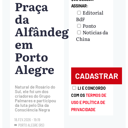
Praça
ASSINAR:
Editorial
da
BdF
Ponto
Alfândega
Notícias da
em
China
Porto
Alegre
Natural de Rosário do
LI E CONCORDO
Sul, ele foi um dos
COM OS
TERMOS DE
criadores do Grupo
Palmares e participou
USO E POLÍTICA DE
da luta pelo Dia da
PRIVACIDADE
Consciência Negra
18.FEV.2026 - 19:19
PORTO ALEGRE (RS)