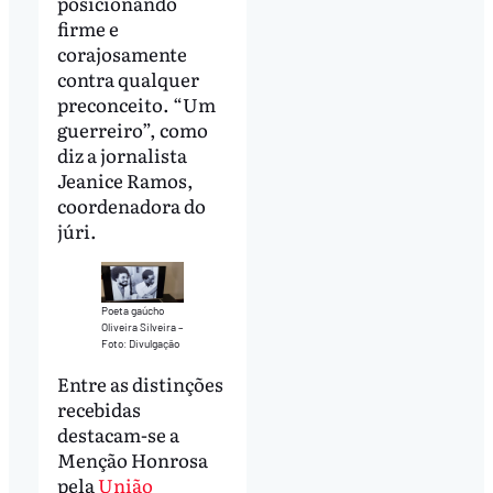
posicionando
firme e
corajosamente
contra qualquer
preconceito. “Um
guerreiro”, como
diz a jornalista
Jeanice Ramos,
coordenadora do
júri.
Poeta gaúcho
Oliveira Silveira –
Foto: Divulgação
Entre as distinções
recebidas
destacam-se a
Menção Honrosa
pela
União