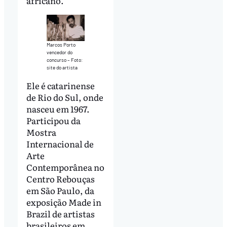
africano.
Marcos Porto
vencedor do
concurso – Foto:
site do artista
Ele é catarinense
de Rio do Sul, onde
nasceu em 1967.
Participou da
Mostra
Internacional de
Arte
Contemporânea no
Centro Rebouças
em São Paulo, da
exposição Made in
Brazil de artistas
brasileiros em