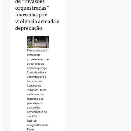
de “invasões
orquestradas”
marcadas por
violência armada e
depredação.
Faixa colocada à
entrada da
propriedade, que
se estende da
estrada que liga
Cumurixatiba a
Corumbau até a
beira do mar.
Segundo os
indígenas, trata-
se de uma das
fazendas que
‘privatizou’ o
acesso das
comunidades ao
mar (Foto:
Rodrigo
Chagas/Brasil de
Fato)