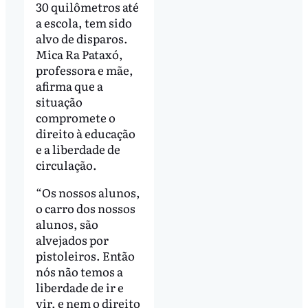
30 quilômetros até
a escola, tem sido
alvo de disparos.
Mica Ra Pataxó,
professora e mãe,
afirma que a
situação
compromete o
direito à educação
e a liberdade de
circulação.
“Os nossos alunos,
o carro dos nossos
alunos, são
alvejados por
pistoleiros. Então
nós não temos a
liberdade de ir e
vir, e nem o direito