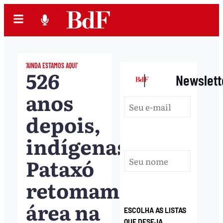
'AINDA ESTAMOS AQUI'
526
|
Newslett
anos
depois,
indígenas
Pataxó
retomam
área na
ESCOLHA AS LISTAS
QUE DESEJA