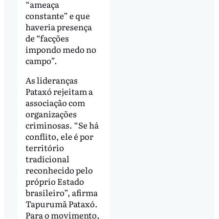
“ameaça
constante” e que
haveria presença
de “facções
impondo medo no
campo”.
As lideranças
Pataxó rejeitam a
associação com
organizações
criminosas. “Se há
conflito, ele é por
território
tradicional
reconhecido pelo
próprio Estado
brasileiro”, afirma
Tapurumã Pataxó.
Para o movimento,