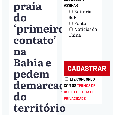
praia
ASSINAR:
Editorial
do
BdF
Ponto
‘primeiro
Notícias da
contato’
China
na
Bahia e
pedem
demarcação
LI E CONCORDO
COM OS
TERMOS DE
do
USO E POLÍTICA DE
PRIVACIDADE
território