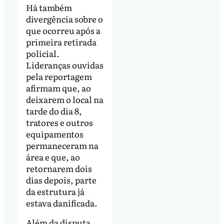
Há também
divergência sobre o
que ocorreu após a
primeira retirada
policial.
Lideranças ouvidas
pela reportagem
afirmam que, ao
deixarem o local na
tarde do dia 8,
tratores e outros
equipamentos
permaneceram na
área e que, ao
retornarem dois
dias depois, parte
da estrutura já
estava danificada.
Além da disputa