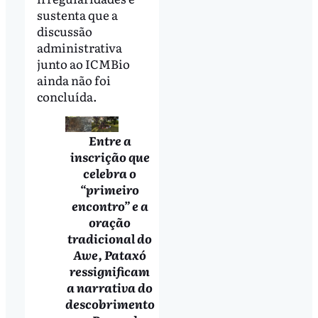
sustenta que a
discussão
administrativa
junto ao ICMBio
ainda não foi
concluída.
Entre a
inscrição que
celebra o
“primeiro
encontro” e a
oração
tradicional do
Awe, Pataxó
ressignificam
a narrativa do
descobrimento