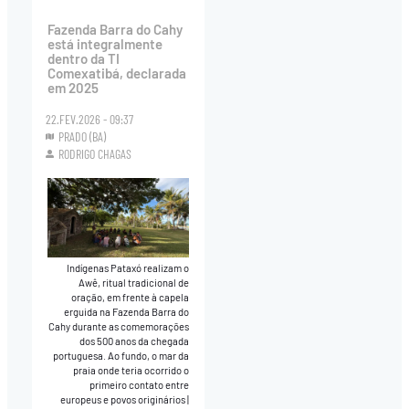
Fazenda Barra do Cahy
está integralmente
dentro da TI
Comexatibá, declarada
em 2025
22.FEV.2026 - 09:37
PRADO (BA)
RODRIGO CHAGAS
Indígenas Pataxó realizam o
Awê, ritual tradicional de
oração, em frente à capela
erguida na Fazenda Barra do
Cahy durante as comemorações
dos 500 anos da chegada
portuguesa. Ao fundo, o mar da
praia onde teria ocorrido o
primeiro contato entre
europeus e povos originários
|