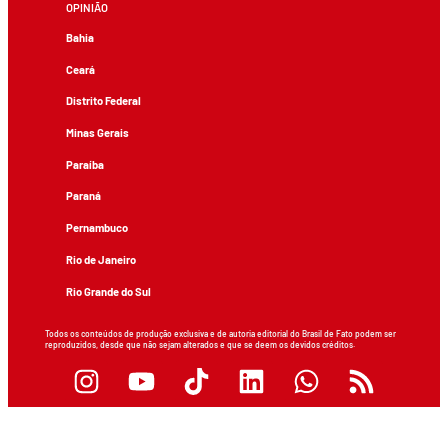
OPINIÃO
Bahia
Ceará
Distrito Federal
Minas Gerais
Paraíba
Paraná
Pernambuco
Rio de Janeiro
Rio Grande do Sul
Todos os conteúdos de produção exclusiva e de autoria editorial do Brasil de Fato podem ser
reproduzidos, desde que não sejam alterados e que se deem os devidos créditos.