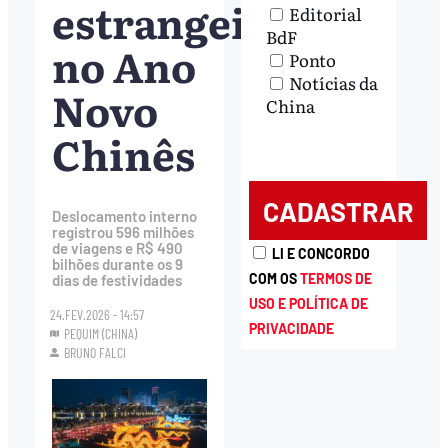
estrangeiro
Editorial
BdF
no Ano
Ponto
Notícias da
Novo
China
Chinês
Deslocamento interno
registrou 596 milhões
de viagens e R$ 490
LI E CONCORDO
bilhões durante os 9
COM OS
TERMOS DE
dias de festividades
USO E POLÍTICA DE
24.FEV.2026 - 14:57
PRIVACIDADE
PEQUIM (CHINA)
BRUNO FALCI