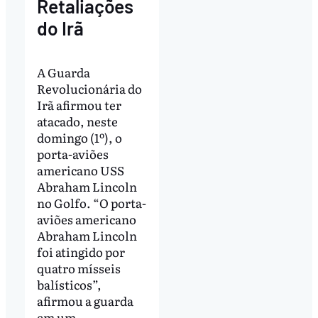
Retaliações
do Irã
A Guarda
Revolucionária do
Irã afirmou ter
atacado, neste
domingo (1º), o
porta-aviões
americano USS
Abraham Lincoln
no Golfo. “O porta-
aviões americano
Abraham Lincoln
foi atingido por
quatro mísseis
balísticos”,
afirmou a guarda
em um