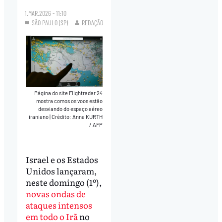
1.MAR.2026 - 11:10
SÃO PAULO (SP)
REDAÇÃO
Página do site Flightradar 24
mostra comos os voos estão
desviando do espaço aéreo
iraniano
|
Crédito: Anna KURTH
/ AFP
Israel e os Estados
Unidos lançaram,
neste domingo (1º),
novas ondas de
ataques intensos
em todo o Irã
no