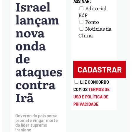
Israel
ASSINAR:
Editorial
lançam
BdF
Ponto
nova
Notícias da
China
onda
de
ataques
contra
LI E CONCORDO
COM OS
TERMOS DE
Irã
USO E POLÍTICA DE
PRIVACIDADE
Governo do país persa
promete vingar morte
do líder supremo
iraniano