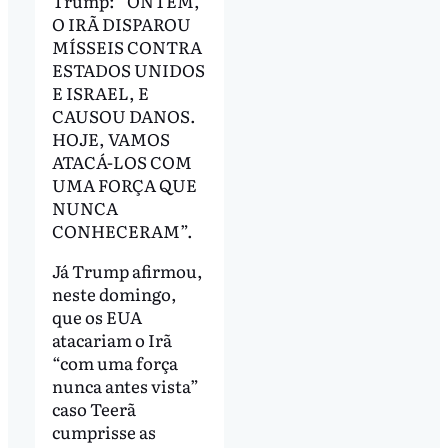
Trump: “ONTEM,
O IRÃ DISPAROU
MÍSSEIS CONTRA
ESTADOS UNIDOS
E ISRAEL, E
CAUSOU DANOS.
HOJE, VAMOS
ATACÁ-LOS COM
UMA FORÇA QUE
NUNCA
CONHECERAM”.
Já Trump afirmou,
neste domingo,
que os EUA
atacariam o Irã
“com uma força
nunca antes vista”
caso Teerã
cumprisse as