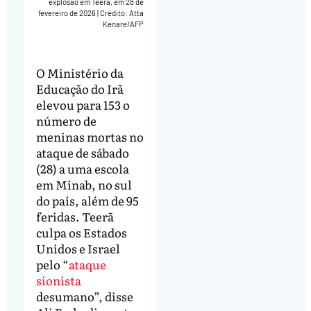
explosão em Teerã, em 28 de
fevereiro de 2026
|
Crédito: Atta
Kenare/AFP
O Ministério da
Educação do Irã
elevou para 153 o
número de
meninas mortas no
ataque de sábado
(28) a uma escola
em Minab, no sul
do país, além de 95
feridas. Teerã
culpa os Estados
Unidos e Israel
pelo “
ataque
sionista
desumano”, disse