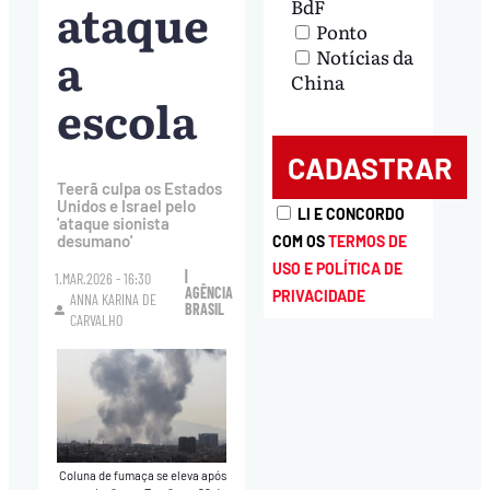
ataque
BdF
Ponto
a
Notícias da
China
escola
Teerã culpa os Estados
Unidos e Israel pelo
LI E CONCORDO
'ataque sionista
desumano'
COM OS
TERMOS DE
USO E POLÍTICA DE
|
1.MAR.2026 - 16:30
AGÊNCIA
PRIVACIDADE
ANNA KARINA DE
BRASIL
CARVALHO
Coluna de fumaça se eleva após