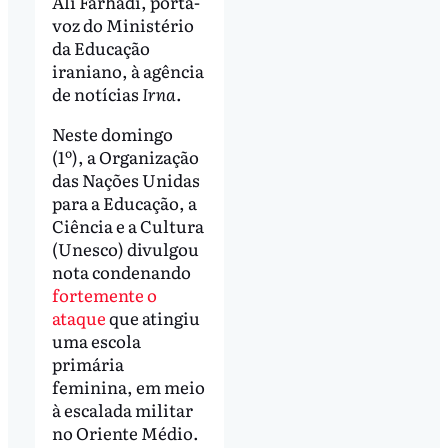
Ali Farhadi, porta-
voz do Ministério
da Educação
iraniano, à agência
de notícias
Irna
.
Neste domingo
(1º), a Organização
das Nações Unidas
para a Educação, a
Ciência e a Cultura
(Unesco) divulgou
nota condenando
fortemente o
ataque
que atingiu
uma escola
primária
feminina, em meio
à escalada militar
no Oriente Médio.