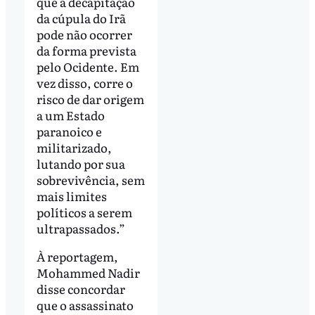
que a decapitação
da cúpula do Irã
pode não ocorrer
da forma prevista
pelo Ocidente. Em
vez disso, corre o
risco de dar origem
a um Estado
paranoico e
militarizado,
lutando por sua
sobrevivência, sem
mais limites
políticos a serem
ultrapassados.”
À reportagem,
Mohammed Nadir
disse concordar
que o assassinato