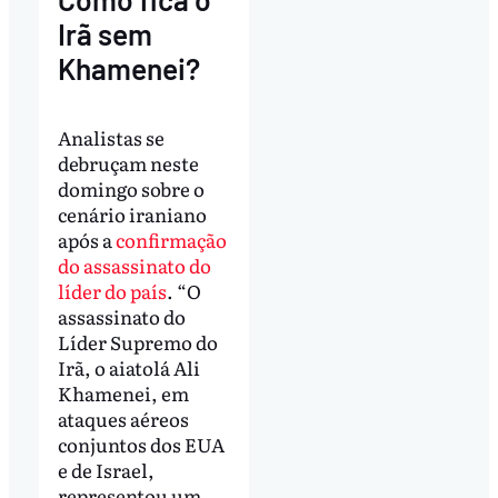
Irã sem
Khamenei?
Analistas se
debruçam neste
domingo sobre o
cenário iraniano
após a
confirmação
do assassinato do
líder do país
. “O
assassinato do
Líder Supremo do
Irã, o aiatolá Ali
Khamenei, em
ataques aéreos
conjuntos dos EUA
e de Israel,
representou um