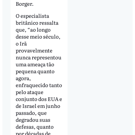
Borger.
O especialista
britânico ressalta
que, “ao longo
desse meio século,
o Irã
provavelmente
nunca representou
uma ameaça tão
pequena quanto
agora,
enfraquecido tanto
pelo ataque
conjunto dos EUA e
de Israel em junho
passado, que
degradou suas
defesas, quanto
por décadas de