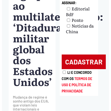
ao
ASSINAR:
Editorial
multilateralismo:
BdF
Ponto
‘Ditadura
Notícias da
China
militar
global
dos
Estados
LI E CONCORDO
Unidos’
COM OS
TERMOS DE
USO E POLÍTICA DE
PRIVACIDADE
Mudança de regime é
sonho antigo dos EUA,
que violam leis
internacionais e