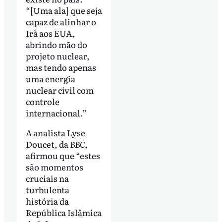
“[Uma ala] que seja
capaz de alinhar o
Irã aos EUA,
abrindo mão do
projeto nuclear,
mas tendo apenas
uma energia
nuclear civil com
controle
internacional.”
A analista Lyse
Doucet, da
BBC
,
afirmou que “estes
são momentos
cruciais na
turbulenta
história da
República Islâmica