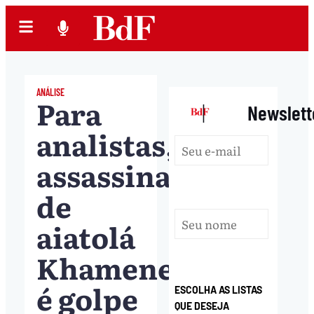
ANÁLISE
Para
|
Newslett
analistas,
assassinato
de
aiatolá
Khamenei
é golpe
ESCOLHA AS LISTAS
QUE DESEJA