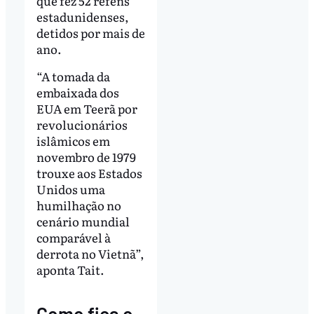
que fez 52 reféns
estadunidenses,
detidos por mais de
ano.
“A tomada da
embaixada dos
EUA em Teerã por
revolucionários
islâmicos em
novembro de 1979
trouxe aos Estados
Unidos uma
humilhação no
cenário mundial
comparável à
derrota no Vietnã”,
aponta Tait.
Como fica o