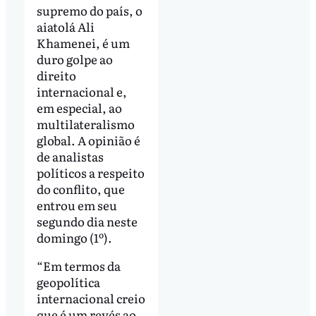
supremo do país, o
aiatolá Ali
Khamenei, é um
duro golpe ao
direito
internacional e,
em especial, ao
multilateralismo
global. A opinião é
de analistas
políticos a respeito
do conflito, que
entrou em seu
segundo dia neste
domingo (1º).
“Em termos da
geopolítica
internacional creio
que é um revés ao