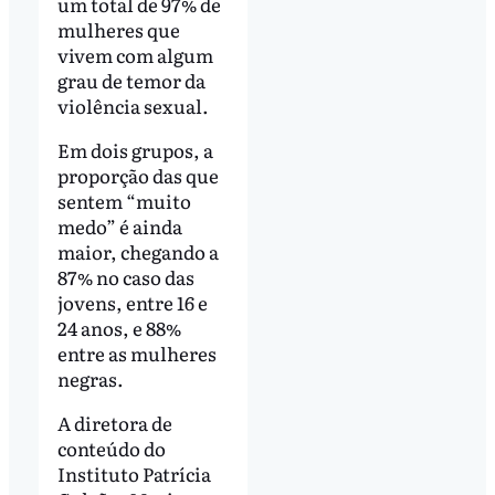
um total de 97% de
mulheres que
vivem com algum
grau de temor da
violência sexual.
Em dois grupos, a
proporção das que
sentem “muito
medo” é ainda
maior, chegando a
87% no caso das
jovens, entre 16 e
24 anos, e 88%
entre as mulheres
negras.
A diretora de
conteúdo do
Instituto Patrícia