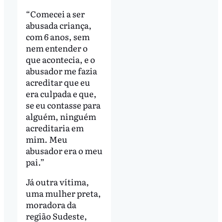
“Comecei a ser
abusada criança,
com 6 anos, sem
nem entender o
que acontecia, e o
abusador me fazia
acreditar que eu
era culpada e que,
se eu contasse para
alguém, ninguém
acreditaria em
mim. Meu
abusador era o meu
pai.”
Já outra vítima,
uma mulher preta,
moradora da
região Sudeste,