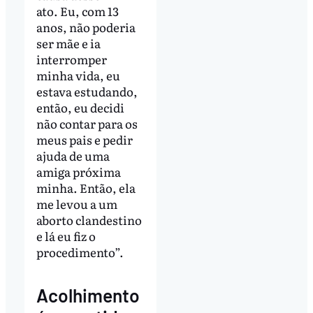
ato. Eu, com 13
anos, não poderia
ser mãe e ia
interromper
minha vida, eu
estava estudando,
então, eu decidi
não contar para os
meus pais e pedir
ajuda de uma
amiga próxima
minha. Então, ela
me levou a um
aborto clandestino
e lá eu fiz o
procedimento”.
Acolhimento