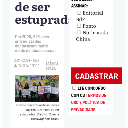
de ser
ASSINAR:
Editorial
estupradas
BdF
Ponto
Notícias da
Em 2025, 82% das
China
entrevistadas
declararam muito
medo de abuso sexual
|
2.MAR.2026 - 11:49
AGÊNCIA
TAMARA FREIRE
BRASIL
LI E CONCORDO
COM OS
TERMOS DE
USO E POLÍTICA DE
Cresce percentual de mulheres
PRIVACIDADE
que relatam medo de ser
estupradas
|
Crédito: Rovena
Rosa/Agência Brasil