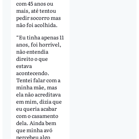
com 45 anos ou
mais, até tentou
pedir socorro mas
não foi acolhida.
“Eu tinha apenas 11
anos, foi horrível,
não entendia
direito o que
estava
acontecendo.
Tentei falar com a
minha mãe, mas
ela não acreditava
em mim, dizia que
eu queria acabar
com o casamento
dela. Ainda bem
que minha avó
percebeu algo