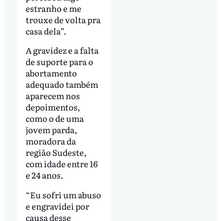
estranho e me
trouxe de volta pra
casa dela”.
A gravidez e a falta
de suporte para o
abortamento
adequado também
aparecem nos
depoimentos,
como o de uma
jovem parda,
moradora da
região Sudeste,
com idade entre 16
e 24 anos.
“Eu sofri um abuso
e engravidei por
causa desse