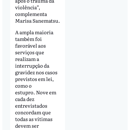
após o trauma da
violência”,
complementa
Marisa Sanematsu.
A ampla maioria
também foi
favorável aos
serviços que
realizam a
interrupção da
gravidez nos casos
previstos em lei,
como o
estupro. Nove em
cada dez
entrevistados
concordam que
todas as vítimas
devem ser