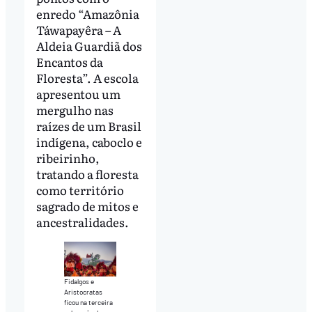
enredo “Amazônia
Táwapayêra – A
Aldeia Guardiã dos
Encantos da
Floresta”. A escola
apresentou um
mergulho nas
raízes de um Brasil
indígena, caboclo e
ribeirinho,
tratando a floresta
como território
sagrado de mitos e
ancestralidades.
Fidalgos e
Aristocratas
ficou na terceira