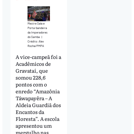
Mestre Sala e
Porta-bandeira
da Imperadores
do Samba
|
Crédito: Alex
Rocha/PMPA
A vice-campeã foi a
Acadêmicos de
Gravataí, que
somou 228,6
pontos com o
enredo “Amazônia
Táwapayêra – A
Aldeia Guardiã dos
Encantos da
Floresta”. A escola
apresentou um
mergulho nas