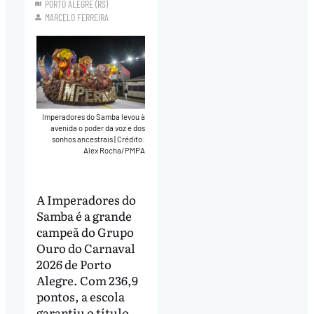
PORTO ALEGRE (RS)
MARCELO FERREIRA
Imperadores do Samba levou à
avenida o poder da voz e dos
sonhos ancestrais
|
Crédito:
Alex Rocha/PMPA
A Imperadores do
Samba é a grande
campeã do Grupo
Ouro do Carnaval
2026 de Porto
Alegre. Com 236,9
pontos, a escola
garantiu o título,