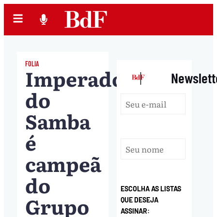
FOLIA
Imperadores
|
Newslett
do
Samba
é
campeã
do
ESCOLHA AS LISTAS
Grupo
QUE DESEJA
ASSINAR: