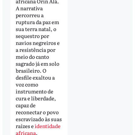
africana Orin Alá.
A narrativa
percorreu a
ruptura da paz em
sua terra natal, o
sequestro por
navios negreiros e
a resistência por
meio do canto
sagrado já em solo
brasileiro. O
desfile exaltou a
voz como
instrumento de
cura e liberdade,
capaz de
reconectar o povo
escravizado às suas
raízes e
identidade
africana
.