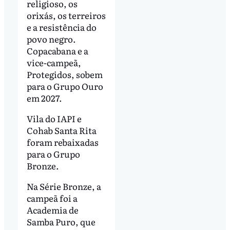
religioso, os
orixás, os terreiros
e a resistência do
povo negro.
Copacabana e a
vice-campeã,
Protegidos, sobem
para o Grupo Ouro
em 2027.
Vila do IAPI e
Cohab Santa Rita
foram rebaixadas
para o Grupo
Bronze.
Na Série Bronze, a
campeã foi a
Academia de
Samba Puro, que