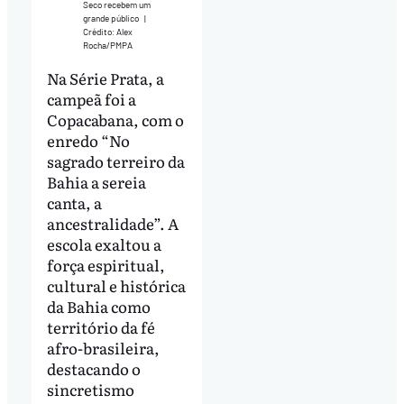
Seco recebem um
grande público
|
Crédito: Alex
Rocha/PMPA
Na Série Prata, a
campeã foi a
Copacabana, com o
enredo “No
sagrado terreiro da
Bahia a sereia
canta, a
ancestralidade”. A
escola exaltou a
força espiritual,
cultural e histórica
da Bahia como
território da fé
afro-brasileira,
destacando o
sincretismo