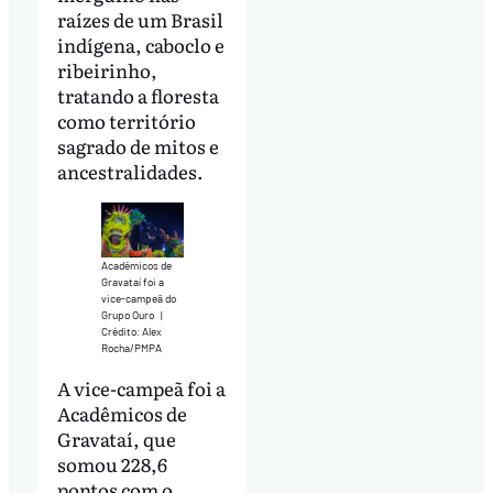
raízes de um Brasil
indígena, caboclo e
ribeirinho,
tratando a floresta
como território
sagrado de mitos e
ancestralidades.
Acadêmicos de
Gravataí foi a
vice-campeã do
Grupo Ouro
|
Crédito: Alex
Rocha/PMPA
A vice-campeã foi a
Acadêmicos de
Gravataí, que
somou 228,6
pontos com o