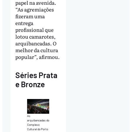
papel na avenida.
“As agremiações
fizeram uma
entrega
profissional que
lotou camarotes,
arquibancadas. O
melhor da cultura
popular”, afirmou.
Séries Prata
e Bronze
As
arquibancadas do
Complexo
Cultural do Porto