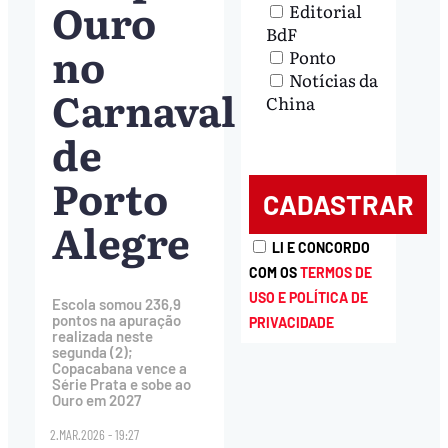
Ouro
Editorial
BdF
no
Ponto
Notícias da
Carnaval
China
de
Porto
Alegre
LI E CONCORDO
COM OS
TERMOS DE
USO E POLÍTICA DE
Escola somou 236,9
pontos na apuração
PRIVACIDADE
realizada neste
segunda (2);
Copacabana vence a
Série Prata e sobe ao
Ouro em 2027
2.MAR.2026 - 19:27