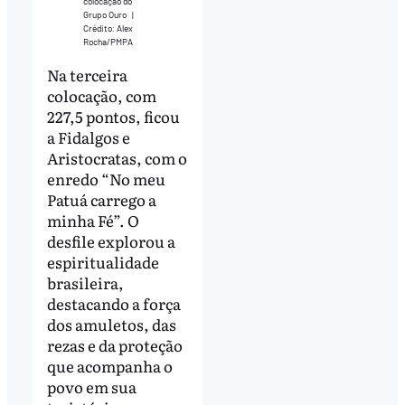
colocação do
Grupo Ouro
|
Crédito: Alex
Rocha/PMPA
Na terceira
colocação, com
227,5 pontos, ficou
a Fidalgos e
Aristocratas, com o
enredo “No meu
Patuá carrego a
minha Fé”. O
desfile explorou a
espiritualidade
brasileira,
destacando a força
dos amuletos, das
rezas e da proteção
que acompanha o
povo em sua