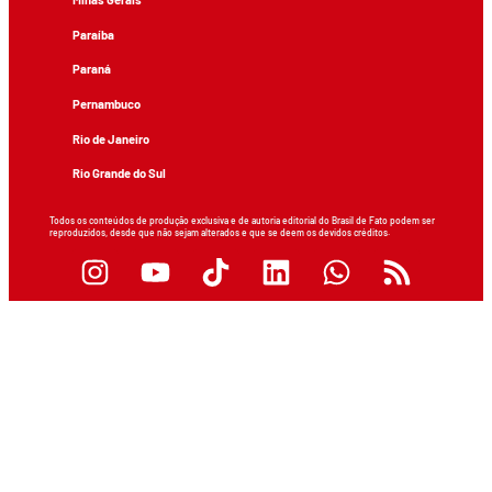
Paraíba
Paraná
Pernambuco
Rio de Janeiro
Rio Grande do Sul
Todos os conteúdos de produção exclusiva e de autoria editorial do Brasil de Fato podem ser
reproduzidos, desde que não sejam alterados e que se deem os devidos créditos.