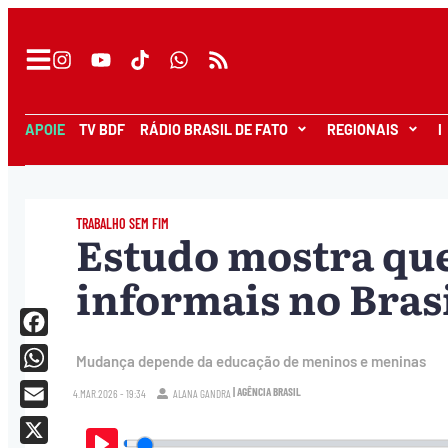
APOIE
TV BDF
RÁDIO BRASIL DE FATO
REGIONAIS
I
TRABALHO SEM FIM
Estudo mostra qu
informais no Bras
Facebook
Mudança depende da educação de meninos e meninas
WhatsApp
| AGÊNCIA BRASIL
4.MAR.2026 - 19:34
ALANA GANDRA
Email