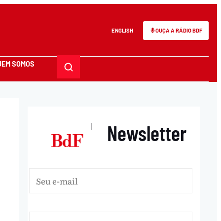
ENGLISH
OUÇA A RÁDIO BDF
UEM SOMOS
Newsletter
|