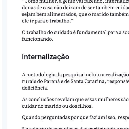
“Como mulher, a gente vai fazendo, internaliza 
donas de casa não deixam de ser também cuida
sejam bem alimentados, que o marido também t
ele ir para o trabalho.”
O trabalho do cuidado é fundamental para a s
funcionando.
Internalização
A metodologia da pesquisa incluiu a realização
rurais do Paraná e de Santa Catarina, responsá
deficiência.
As conclusões revelam que essas mulheres são 
cuidar do marido ou dos filhos.
Quando perguntadas por que faziam isso, res
Na relação de parentesco das participantes com