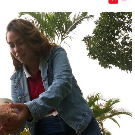
Mute
Dow