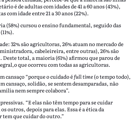
etário é de adultas com idades de 41 a 60 anos (43%),
as com idade entre 21 a 30 anos (22%).
ia (58%) cursou o ensino fundamental, seguido das
(11%).
ade: 32% são agricultoras, 26% atuam no mercado de
inistradora, cabeleireira, entre outras), 26% são
. Deste total, a maioria (61%) afirmou que parou de
egral,o que ocorreu com todas as agricultoras.
em cansaço “porque o cuidado é
full time
(o tempo todo),
tem cansaço, solidão, se sentem desamparadas, não
família nem sempre colabora”.
pressivas. “E elas não têm tempo para se cuidar
s outros, depois para elas. Essa é a ética da
r tem que cuidar do outro.”