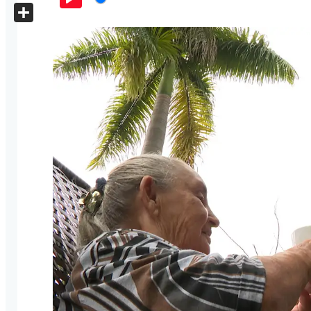
X
Play
Share