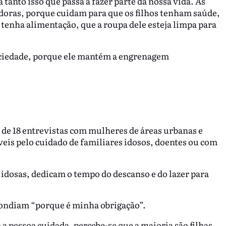
tanto isso que passa a fazer parte da nossa vida. As
doras, porque cuidam para que os filhos tenham saúde,
enha alimentação, que a roupa dele esteja limpa para
ociedade, porque ele mantém a engrenagem
 de 18 entrevistas com mulheres de áreas urbanas e
veis pelo cuidado de familiares idosos, doentes ou com
idosas, dedicam o tempo do descanso e do lazer para
pondiam “porque é minha obrigação”.
 a pessoa cuidada, percebe-se que a maioria são filhas