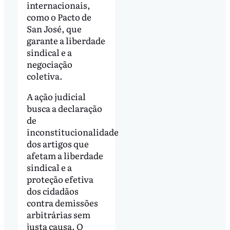
internacionais,
como o Pacto de
San José, que
garante a liberdade
sindical e a
negociação
coletiva.
A ação judicial
busca a declaração
de
inconstitucionalidade
dos artigos que
afetam a liberdade
sindical e a
proteção efetiva
dos cidadãos
contra demissões
arbitrárias sem
justa causa. O