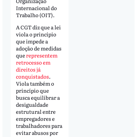
Organização
Internacional do
Trabalho (OIT).
A CGT diz que a lei
viola o princípio
que impede a
adoção de medidas
que
representem
retrocesso em
direitos já
conquistados
.
Viola também o
princípio que
busca equilibrar a
desigualdade
estrutural entre
empregadores e
trabalhadores para
evitar abusos por