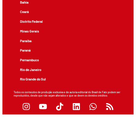
Bahia
Ceará
Distrito Federal
Minas Gerais
Paraíba
Paraná
Pernambuco
Rio de Janeiro
Rio Grande do Sul
Todos os conteúdos de produção exclusiva e de autoria editorial do Brasil de Fato podem ser
reproduzidos, desde que não sejam alterados e que se deem os devidos créditos.