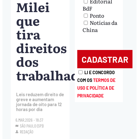
Milei
Editorial
BdF
que
Ponto
Notícias da
tira
China
direitos
dos
trabalhadores
LI E CONCORDO
COM OS
TERMOS DE
USO E POLÍTICA DE
Leis reduzem direito de
PRIVACIDADE
greve e aumentam
jornada de oito para 12
horas por dia
6.MAR.2026 - 18:37
SÃO PAULO (SP))
REDAÇÃO