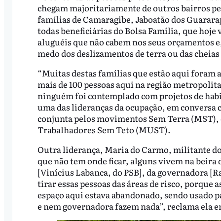
chegam majoritariamente de outros bairros pe
famílias de Camaragibe, Jaboatão dos Guararape
todas beneficiárias do Bolsa Família, que hoje
aluguéis que não cabem nos seus orçamentos e
medo dos deslizamentos de terra ou das cheias 
“Muitas destas famílias que estão aqui foram 
mais de 100 pessoas aqui na região metropolita
ninguém foi contemplado com projetos de habit
uma das lideranças da ocupação, em conversa
conjunta pelos movimentos Sem Terra (MST), 
Trabalhadores Sem Teto (MUST).
Outra liderança, Maria do Carmo, militante d
que não tem onde ficar, alguns vivem na beira
[Vinícius Labanca, do PSB], da governadora [R
tirar essas pessoas das áreas de risco, porque 
espaço aqui estava abandonado, sendo usado p
e nem governadora fazem nada”, reclama ela 