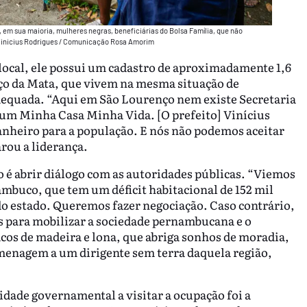
em sua maioria, mulheres negras, beneficiárias do Bolsa Família, que não
Vinicius Rodrigues / Comunicação Rosa Amorim
 local, ele possui um cadastro de aproximadamente 1,6
ço da Mata, que vivem na mesma situação de
adequada. “Aqui em São Lourenço nem existe Secretaria
 um Minha Casa Minha Vida. [O prefeito] Vinícius
heiro para a população. E nós não podemos aceitar
rou a liderança.
o é abrir diálogo com as autoridades públicas. “Viemos
ambuco, que tem um déficit habitacional de 152 mil
o estado. Queremos fazer negociação. Caso contrário,
s para mobilizar a sociedade pernambucana e o
acos de madeira e lona, que abriga sonhos de moradia,
menagem a um dirigente sem terra daquela região,
idade governamental a visitar a ocupação foi a