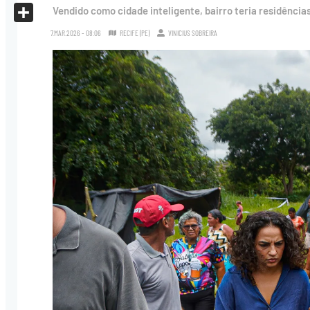
X
Vendido como cidade inteligente, bairro teria residências
Share
7.MAR.2026 - 08:06
RECIFE (PE)
VINICIUS SOBREIRA