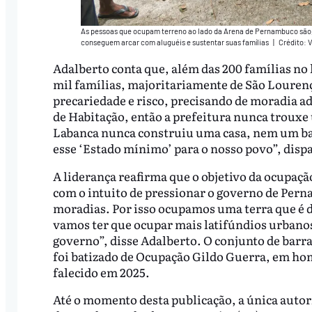
As pessoas que ocupam terreno ao lado da Arena de Pernambuco são, 
conseguem arcar com aluguéis e sustentar suas famílias
|
Crédito: 
Adalberto conta que, além das 200 famílias no
mil famílias, majoritariamente de São Louren
precariedade e risco, precisando de moradia 
de Habitação, então a prefeitura nunca trouxe
Labanca nunca construiu uma casa, nem um ban
esse ‘Estado mínimo’ para o nosso povo”, dispa
A liderança reafirma que o objetivo da ocupaçã
com o intuito de pressionar o governo de Pern
moradias. Por isso ocupamos uma terra que é d
vamos ter que ocupar mais latifúndios urbano
governo”, disse Adalberto. O conjunto de barr
foi batizado de Ocupação Gildo Guerra, em ho
falecido em 2025.
Até o momento desta publicação, a única autor