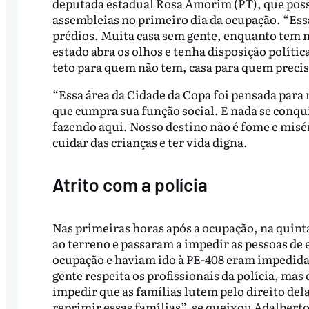
deputada estadual Rosa Amorim (PT), que poss
assembleias no primeiro dia da ocupação. “Ess
prédios. Muita casa sem gente, enquanto tem m
estado abra os olhos e tenha disposição políti
teto para quem não tem, casa para quem precis
“Essa área da Cidade da Copa foi pensada para
que cumpra sua função social. E nada se conqui
fazendo aqui. Nosso destino não é fome e misér
cuidar das crianças e ter vida digna.
Atrito com a polícia
Nas primeiras horas após a ocupação, na quinta-
ao terreno e passaram a impedir as pessoas de
ocupação e haviam ido à PE-408 eram impedida
gente respeita os profissionais da polícia, mas 
impedir que as famílias lutem pelo direito del
reprimir essas famílias”, se queixou Adalbert