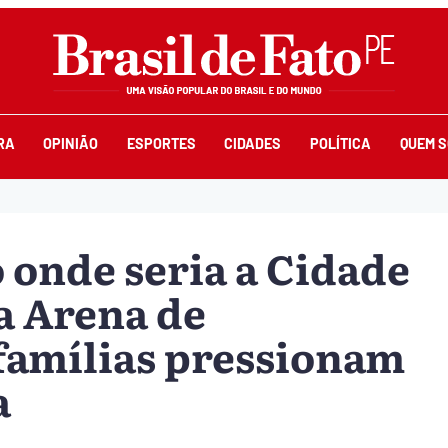
RA
OPINIÃO
ESPORTES
CIDADES
POLÍTICA
QUEM 
onde seria a Cidade
a Arena de
famílias pressionam
a