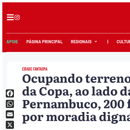
APOIE
PÁGINA PRINCIPAL
REGIONAIS
|
CULTU
CIDADE FANTASMA
Ocupando terreno 
da Copa, ao lado d
Pernambuco, 200 
Facebook
por moradia dign
WhatsApp
Email