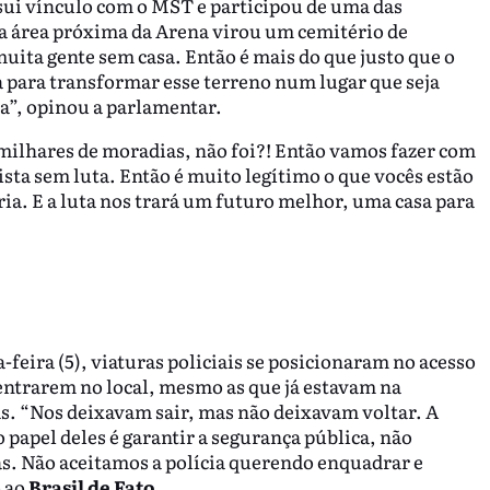
ui vínculo com o MST e participou de uma das
a área próxima da Arena virou um cemitério de
uita gente sem casa. Então é mais do que justo que o
ca para transformar esse terreno num lugar que seja
a”, opinou a parlamentar.
 milhares de moradias, não foi?! Então vamos fazer com
sta sem luta. Então é muito legítimo o que vocês estão
ia. E a luta nos trará um futuro melhor, uma casa para
feira (5), viaturas policiais se posicionaram no acesso
 entrarem no local, mesmo as que já estavam na
s. “Nos deixavam sair, mas não deixavam voltar. A
o papel deles é garantir a segurança pública, não
as. Não aceitamos a polícia querendo enquadrar e
o ao
Brasil de Fato
.