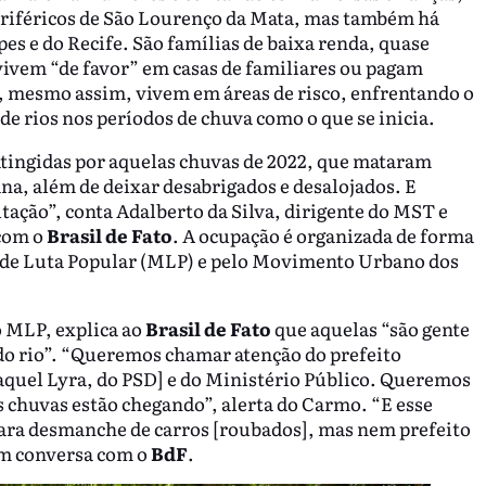
riféricos de São Lourenço da Mata, mas também há
s e do Recife. São famílias de baixa renda, quase
 vivem “de favor” em casas de familiares ou pagam
, mesmo assim, vivem em áreas de risco, enfrentando o
de rios nos períodos de chuva como o que se inicia.
atingidas por aquelas chuvas de 2022, que mataram
na, além de deixar desabrigados e desalojados. E
ação”, conta Adalberto da Silva, dirigente do MST e
 com o
Brasil de Fato
. A ocupação é organizada de forma
de Luta Popular (MLP) e pelo Movimento Urbano dos
o MLP, explica ao
Brasil de Fato
que aquelas “são gente
 do rio”. “Queremos chamar atenção do prefeito
aquel Lyra, do PSD] e do Ministério Público. Queremos
as chuvas estão chegando”, alerta do Carmo. “E esse
ara desmanche de carros [roubados], mas nem prefeito
em conversa com o
BdF
.