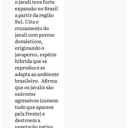
o javali teve forte
expansão no Brasil
a partir da região
Sul. Cita o
cruzamento do
javali com porcos
domésticos,
originando o
javaporco, espécie
híbrida que se
reproduz e se
adapta ao ambiente
brasileiro. Afirma
que os javalis são
onívoros
agressivos (comem
tudo que aparece
pela frente) e
destroem a
vegetação nativa,