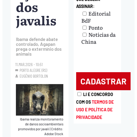
dos
ASSINAR:
Editorial
javalis
BdF
Ponto
Notícias da
Ibama defende abate
China
controlado, Agapan
prega o extermínio dos
animais
11.MAR.2026 - 10:51
PORTO ALEGRE (RS)
EUGÊNIO BORTOLON
LI E CONCORDO
COM OS
TERMOS DE
USO E POLÍTICA DE
PRIVACIDADE
Ibama realiza monitoramento
de danos socioambientais
promovidos por javali
|
Crédito:
Adobe Stock