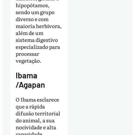
hipopótamos,
sendo um grupo
diverso e com
maioria herbívora,
além de um
sistema digestivo
especializado para
processar
vegetação.
Ibama
/Agapan
O Ibama esclarece
que a rápida
difusão territorial
do animal, a sua
nocividade e alta
capacidade