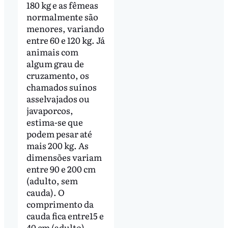
180 kg e as fêmeas
normalmente são
menores, variando
entre 60 e 120 kg. Já
animais com
algum grau de
cruzamento, os
chamados suínos
asselvajados ou
javaporcos,
estima-se que
podem pesar até
mais 200 kg. As
dimensões variam
entre 90 e 200 cm
(adulto, sem
cauda). O
comprimento da
cauda fica entre15 e
40 cm (adulto).