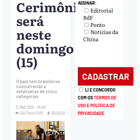
Cerimônia
ASSINAR:
Editorial
será
BdF
Ponto
neste
Notícias da
China
domingo
(15)
O país tem brasileiros
concorrendo a
LI E CONCORDO
estatuetas de cinco
categorias
COM OS
TERMOS DE
USO E POLÍTICA DE
13.MAR.2026 - 05:00
SÃO PAULO (SP)
REDAÇÃO
PRIVACIDADE