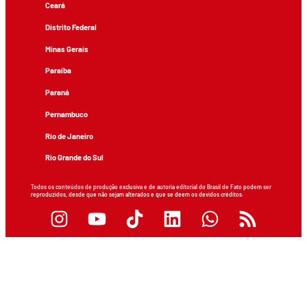
Ceará
Distrito Federal
Minas Gerais
Paraíba
Paraná
Pernambuco
Rio de Janeiro
Rio Grande do Sul
Todos os conteúdos de produção exclusiva e de autoria editorial do Brasil de Fato podem ser
reproduzidos, desde que não sejam alterados e que se deem os devidos créditos.