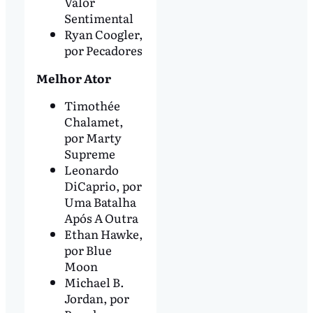
Valor
Sentimental
Ryan Coogler,
por Pecadores
Melhor Ator
Timothée
Chalamet,
por Marty
Supreme
Leonardo
DiCaprio, por
Uma Batalha
Após A Outra
Ethan Hawke,
por Blue
Moon
Michael B.
Jordan, por