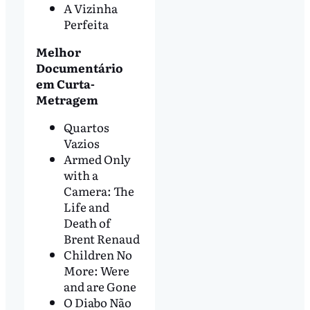
A Vizinha
Perfeita
Melhor
Documentário
em Curta-
Metragem
Quartos
Vazios
Armed Only
with a
Camera: The
Life and
Death of
Brent Renaud
Children No
More: Were
and are Gone
O Diabo Não