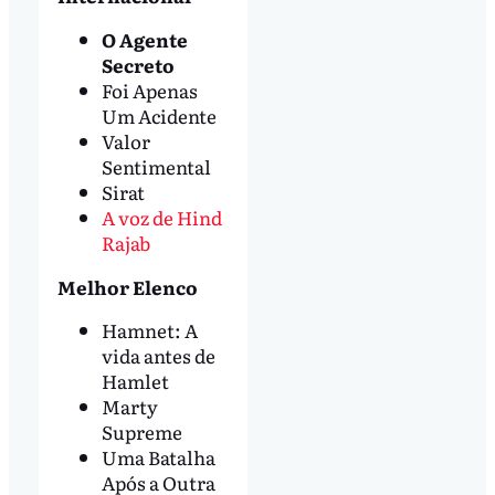
O Agente
Secreto
Foi Apenas
Um Acidente
Valor
Sentimental
Sirat
A voz de Hind
Rajab
Melhor Elenco
Hamnet: A
vida antes de
Hamlet
Marty
Supreme
Uma Batalha
Após a Outra