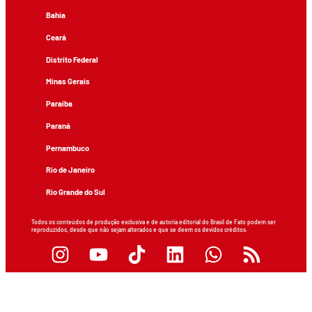
Bahia
Ceará
Distrito Federal
Minas Gerais
Paraíba
Paraná
Pernambuco
Rio de Janeiro
Rio Grande do Sul
Todos os conteúdos de produção exclusiva e de autoria editorial do Brasil de Fato podem ser
reproduzidos, desde que não sejam alterados e que se deem os devidos créditos.