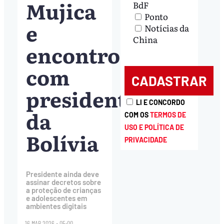
Mujica
BdF
Ponto
e
Notícias da
China
encontro
com
presidente
LI E CONCORDO
da
COM OS
TERMOS DE
USO E POLÍTICA DE
Bolívia
PRIVACIDADE
Presidente ainda deve
assinar decretos sobre
a proteção de crianças
e adolescentes em
ambientes digitais
16.MAR.2026 - 05:00