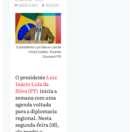
BRASÍLIA (DF)
REDAÇÃO
O presidente Luiz Inácio Lula da
Silva
|
Crédito: Ricardo
Stuckert/PR
O presidente
Luiz
Inácio Lula da
Silva (PT)
inicia a
semana com uma
agenda voltada
para a diplomacia
regional. Nesta
segunda-feira (16),
ele recebe o