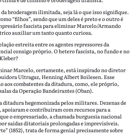
s da broderagem ilimitada, seja lá o que isso signifique.
mo “filhos”, sendo que um deles é preto e o outro é
empresário fascista para eliminar Marcelo/Armando
rico auxiliar um tanto quanto curiosa.
lação estreita entre os agentes repressores da
ncial consigo próprio. O hetero fascista, no fundo e no
 Kleber?
inar Marcelo, certamente, está inspirado no diretor
ibuidora Ultragaz, Henning Albert Boilesen. Esse
ão aos combatentes da ditadura, como, ele próprio,
 salas da Operação Bandeirantes (Oban).
l da ditadura hegemonizada pelos militares. Dezenas de
, apoiaram e contribuíram com recursos para a
o que o empresariado, a chamada burguesia nacional
or saídas ditatoriais prolongadas e imprevisíveis.
te” (1852), trata de forma genial precisamente sobre