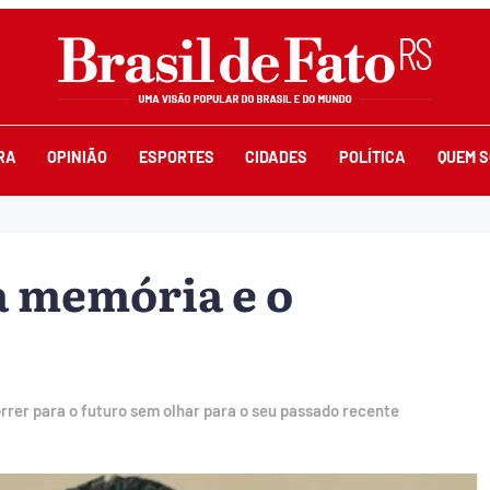
RA
OPINIÃO
ESPORTES
CIDADES
POLÍTICA
QUEM 
a memória e o
rrer para o futuro sem olhar para o seu passado recente