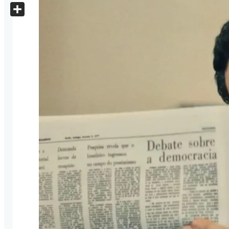
X
Share