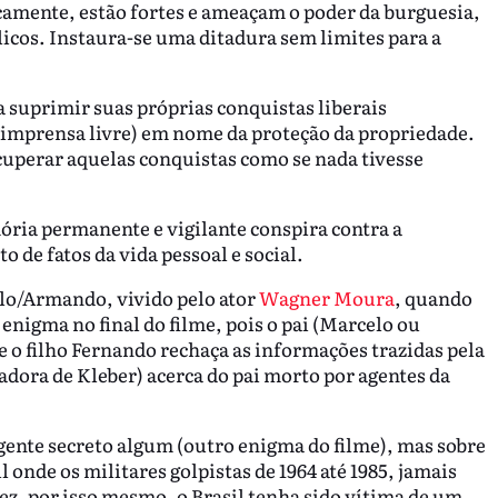
camente, estão fortes e ameaçam o poder da burguesia,
ilicos. Instaura-se uma ditadura sem limites para a
a suprimir suas próprias conquistas liberais
, imprensa livre) em nome da proteção da propriedade.
cuperar aquelas conquistas como se nada tivesse
ória permanente e vigilante conspira contra a
to de fatos da vida pessoal e social.
elo/Armando, vivido pelo ator
Wagner Moura
, quando
enigma no final do filme, pois o pai (Marcelo ou
o filho Fernando rechaça as informações trazidas pela
ra de Kleber) acerca do pai morto por agentes da
agente secreto algum (outro enigma do filme), mas sobre
nde os militares golpistas de 1964 até 1985, jamais
vez, por isso mesmo, o Brasil tenha sido vítima de um