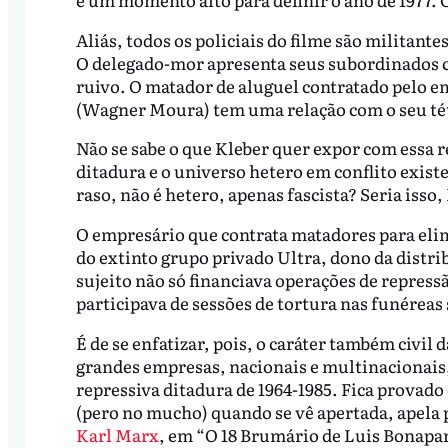
Aliás, todos os policiais do filme são militante
O delegado-mor apresenta seus subordinados co
ruivo. O matador de aluguel contratado pelo 
(Wagner Moura) tem uma relação com o seu tét
Não se sabe o que Kleber quer expor com essa re
ditadura e o universo hetero em conflito existe
raso, não é hetero, apenas fascista? Seria isso,
O empresário que contrata matadores para elim
do extinto grupo privado Ultra, dono da distr
sujeito não só financiava operações de repress
participava de sessões de tortura nas funéreas
É de se enfatizar, pois, o caráter também civi
grandes empresas, nacionais e multinacionais
repressiva ditadura de 1964-1985. Fica provad
(pero no mucho) quando se vê apertada, apela p
Karl Marx
, em “O 18 Brumário de Luis Bonapar