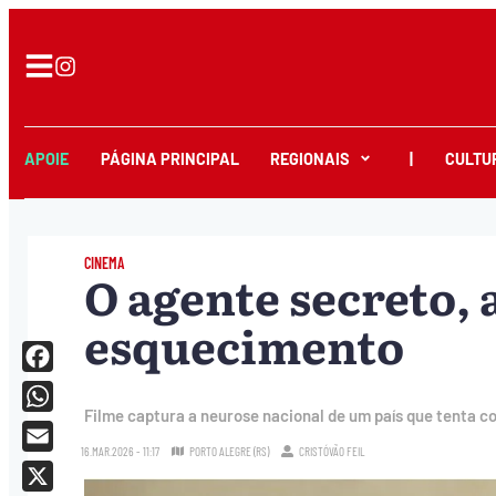
APOIE
PÁGINA PRINCIPAL
REGIONAIS
|
CULTU
CINEMA
O agente secreto, 
esquecimento
Facebook
Filme captura a neurose nacional de um país que tenta co
WhatsApp
16.MAR.2026 - 11:17
PORTO ALEGRE (RS)
CRISTÓVÃO FEIL
Email