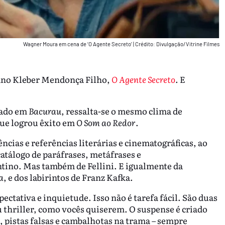
Wagner Moura em cena de ‘O Agente Secreto’
|
Crédito: Divulgação/Vitrine Filmes
ano Kleber Mendonça Filho,
O Agente Secreto
. E
iado em
Bacurau
, ressalta-se o mesmo clima de
ue logrou êxito em
O Som ao Redor
.
ncias e referências literárias e cinematográficas, ao
atálogo de paráfrases, metáfrases e
tino. Mas também de Fellini. E igualmente da
a
, e dos labirintos de Franz Kafka.
ctativa e inquietude. Isso não é tarefa fácil. São duas
thriller, como vocês quiserem. O suspense é criado
, pistas falsas e cambalhotas na trama – sempre