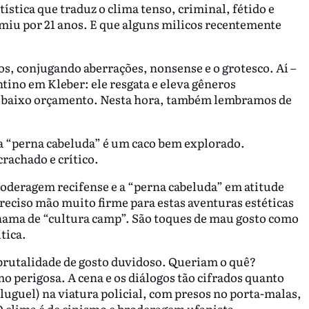
tística que traduz o clima tenso, criminal, fétido e
imiu por 21 anos. E que alguns milicos recentemente
os, conjugando aberrações, nonsense e o grotesco. Aí –
tino em Kleber: ele resgata e eleva gêneros
de baixo orçamento. Nesta hora, também lembramos de
da “perna cabeluda” é um caco bem explorado.
rachado e crítico.
roderagem recifense e a “perna cabeluda” em atitude
reciso mão muito firme para estas aventuras estéticas
hama de “cultura camp”. São toques de mau gosto como
ítica.
 brutalidade de gosto duvidoso. Queriam o quê?
 perigosa. A cena e os diálogos tão cifrados quanto
aluguel) na viatura policial, com presos no porta-malas,
O clima é de cinismo e broderagem ufanista.