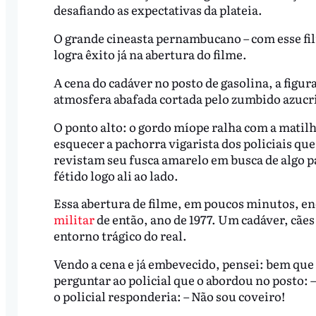
desafiando as expectativas da plateia.
O grande cineasta pernambucano – com esse film
logra êxito já na abertura do filme.
A cena do cadáver no posto de gasolina, a figura
atmosfera abafada cortada pelo zumbido azucri
O ponto alto: o gordo míope ralha com a matil
esquecer a pachorra vigarista dos policiais q
revistam seu fusca amarelo em busca de algo 
fétido logo ali ao lado.
Essa abertura de filme, em poucos minutos, en
militar
de então, ano de 1977. Um cadáver, cães
entorno trágico do real.
Vendo a cena e já embevecido, pensei: bem q
perguntar ao policial que o abordou no posto: –
o policial responderia: – Não sou coveiro!