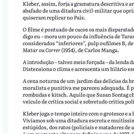
Kleber, assim, forja a gramatura descritiva e ar
abafado de uma ditadura civil-militar que opr
quiseram replicar no País.
O filme é pontuado de cacos os mais disparatad
digo eu – mora um pouco da influência de Taran
considerados “inferiores”, pulp oufilmes B, 
Matar ou Correr
(1954), de Carlos Manga.
A introdução – talvez meio forçada – da lenda 
Distensiona o clima e acrescenta um hilário esc
A cena noturna de um jardim das delícias da b
moralista e punitiva me pareceu adequada. É p
rombudas e kitsch. Aquilo que Susan Sontag c
veículo de crítica social e sobretudo crítica pol
Kleber joga o tempo inteiro com o grotesco e a
Vivíamos sob uma ditadura escrota e muitíssimo
estúpidos, dos ratos (policiais e matadores de 
é um momento alto para definir o ano de 1977. 