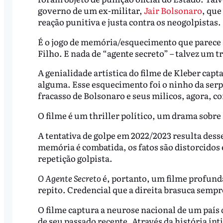
governo de um ex-militar,
Jair Bolsonaro
, que
reação punitiva e justa contra os neogolpistas.
É o jogo de memória/esquecimento que parece 
Filho. E nada de “agente secreto” – talvez um 
A genialidade artística do filme de Kleber cap
alguma. Esse esquecimento foi o ninho da serp
fracasso de Bolsonaro e seus milicos, agora, 
O filme é um thriller político, um drama sobre
A tentativa de golpe em 2022/2023 resulta des
memória é combatida, os fatos são distorcidos e 
repetição golpista.
O Agente Secreto
é, portanto, um filme profund
repito. Credencial que a direita brasuca sempr
O filme captura a neurose nacional de um país 
de seu passado recente. Através da história í