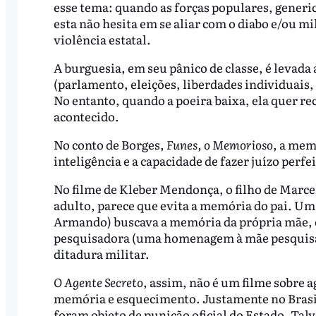
esse tema: quando as forças populares, generi
esta não hesita em se aliar com o diabo e/ou m
violência estatal.
A burguesia, em seu pânico de classe, é levada 
(parlamento, eleições, liberdades individuais
No entanto, quando a poeira baixa, ela quer re
acontecido.
No conto de Borges,
Funes, o Memorioso
, a mem
inteligência e a capacidade de fazer juízo perfei
No filme de Kleber Mendonça, o filho de Marc
adulto, parece que evita a memória do pai. Um 
Armando) buscava a memória da própria mãe, e 
pesquisadora (uma homenagem à mãe pesquisado
ditadura militar.
O Agente Secreto
, assim, não é um filme sobre 
memória e esquecimento. Justamente no Brasil o
foram objeto de punição oficial do Estado. Tal