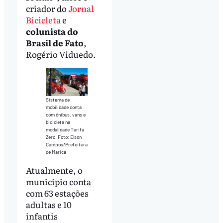
criador do
Jornal
Bicicleta
e
colunista do
Brasil de Fato
,
Rogério Viduedo.
Sistema de
mobilidade conta
com ônibus, vans e
bicicleta na
modalidade Tarifa
Zero. Foto: Elson
Campos/Prefeitura
de Maricá
Atualmente, o
município conta
com 63 estações
adultas e 10
infantis