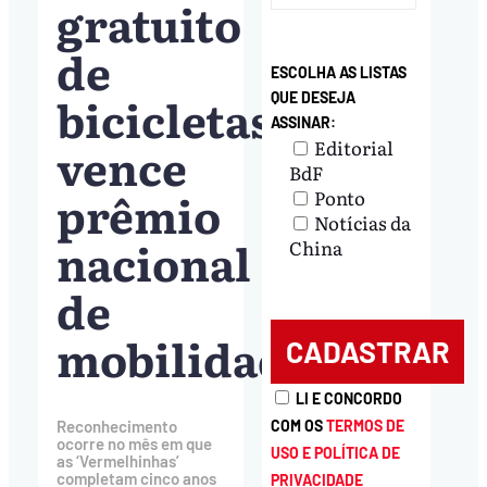
gratuito
de
ESCOLHA AS LISTAS
bicicletas
QUE DESEJA
ASSINAR:
vence
Editorial
BdF
prêmio
Ponto
Notícias da
nacional
China
de
mobilidade
LI E CONCORDO
COM OS
TERMOS DE
Reconhecimento
ocorre no mês em que
USO E POLÍTICA DE
as ‘Vermelhinhas’
completam cinco anos
PRIVACIDADE