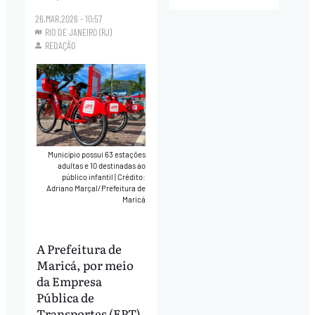
26.MAR.2026 - 10:57
RIO DE JANEIRO (RJ)
REDAÇÃO
Município possui 63 estações
adultas e 10 destinadas ao
público infantil
|
Crédito:
Adriano Marçal/Prefeitura de
Maricá
A Prefeitura de
Maricá, por meio
da Empresa
Pública de
Transportes (EPT),