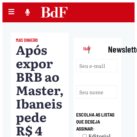
MAIS DINHEIRO
Após
|
Newslett
expor
BRB ao
Master,
Ibaneis
pede
ESCOLHA AS LISTAS
QUE DESEJA
R$ 4
ASSINAR:
Editorial