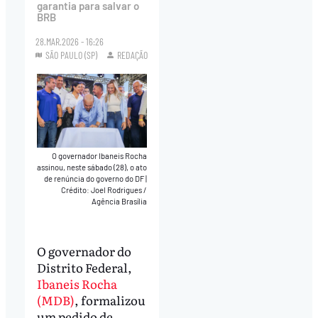
garantia para salvar o
BRB
28.MAR.2026 - 16:26
SÃO PAULO (SP)
REDAÇÃO
O governador Ibaneis Rocha
assinou, neste sábado (28), o ato
de renúncia do governo do DF
|
Crédito: Joel Rodrigues /
Agência Brasília
O governador do
Distrito Federal,
Ibaneis Rocha
(MDB)
, formalizou
um pedido de