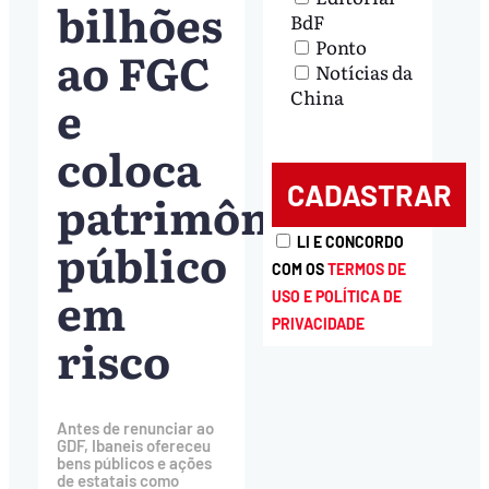
bilhões
BdF
Ponto
ao FGC
Notícias da
China
e
coloca
patrimônio
público
LI E CONCORDO
COM OS
TERMOS DE
em
USO E POLÍTICA DE
PRIVACIDADE
risco
Antes de renunciar ao
GDF, Ibaneis ofereceu
bens públicos e ações
de estatais como