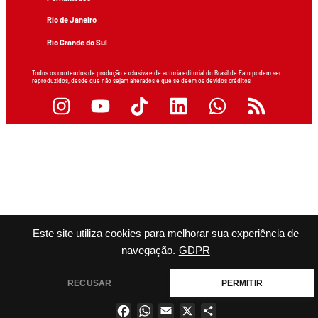
Rio de Janeiro
Rio Grande do Sul
Todos os conteúdos de produção exclusiva e de autoria editorial do Brasil de Fato podem ser
reproduzidos, desde que não sejam alterados e que se deem os devidos créditos.
Este site utiliza cookies para melhorar sua experiência de
navegação.
GDPR
RECUSAR
PERMITIR
Facebook
WhatsApp
Email
X
Share