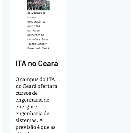
Estudantes de
cursos
preparatórios
para o ITA
estiveram
presentes na
cerimônia. Foto:
Thiago Gaspar/
Governo do Ceará
ITA no Ceará
O campus do ITA
no Ceará ofertará
cursos de
engenharia de
energia e
engenharia de
sistemas. A
previsão é que as