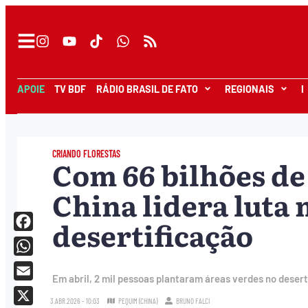
APOIE
TV BDF
RÁDIO BRASIL DE FATO
REGIONAIS
I
CRIANDO FLORESTAS
Com 66 bilhões de
China lidera luta
desertificação
Facebook
WhatsApp
Em abril, 2 mil pessoas plantaram áreas verdes no deser
Email
3.ABR.2026 - 10:03
PEQUIM (CHINA)
BRUNO FALCI