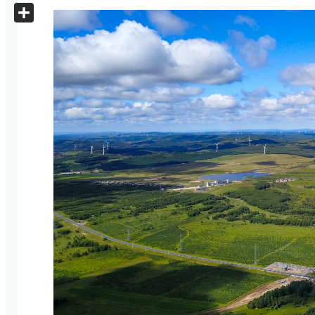
X
Share