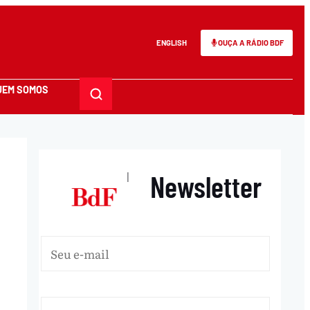
ENGLISH
OUÇA A RÁDIO BDF
UEM SOMOS
Newsletter
|