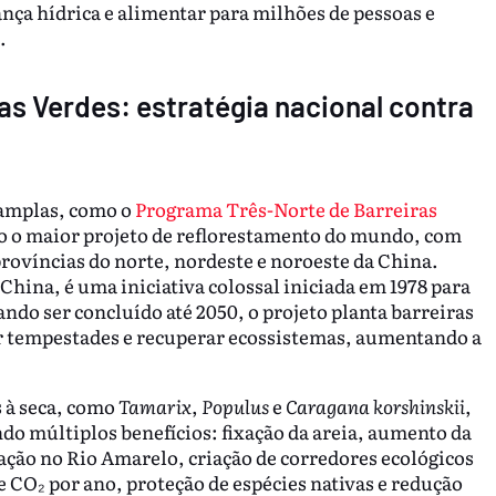
ça hídrica e alimentar para milhões de pessoas e
.
s Verdes: estratégia nacional contra
 amplas, como o
Programa Três-Norte de Barreiras
ado o maior projeto de reflorestamento do mundo, com
províncias do norte, nordeste e noroeste da China.
ina, é uma iniciativa colossal iniciada em 1978 para
ando ser concluído até 2050, o projeto planta barreiras
zir tempestades e recuperar ecossistemas, aumentando a
s à seca, como
Tamarix
,
Populus
e
Caragana korshinskii
,
do múltiplos benefícios: fixação da areia, aumento da
ação no Rio Amarelo, criação de corredores ecológicos
 CO₂ por ano, proteção de espécies nativas e redução