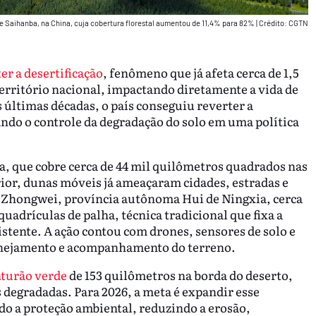
de Saihanba, na China, cuja cobertura florestal aumentou de 11,4% para 82%
|
Crédito: CGTN
er a desertificação
, fenômeno que já afeta cerca de 1,5
erritório nacional, impactando diretamente a vida de
últimas décadas, o país conseguiu reverter a
ndo o controle da degradação do solo em uma política
a, que cobre cerca de 44 mil quilômetros quadrados nas
ior, dunas móveis já ameaçaram cidades, estradas e
 de Zhongwei, província autônoma Hui de Ningxia, cerca
quadrículas de palha, técnica tradicional que fixa a
istente. A ação contou com drones, sensores de solo e
anejamento e acompanhamento do terreno.
nturão verde
de 153 quilômetros na borda do deserto,
s degradadas. Para 2026, a meta é expandir esse
do a proteção ambiental, reduzindo a erosão,