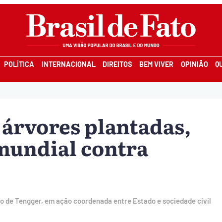
POLÍTICA
INTERNACIONAL
DIREITOS
BEM VIVER
OPINIÃO
Q
 árvores plantadas,
 mundial contra
to de Tengger, em ação coordenada entre Estado e sociedade civil