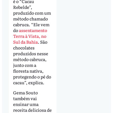
é o “Cacau
Rebelde”,
produzido com um
método chamado
cabruca. “Ele vem
do
assentamento
Terra à Vista, no
Sul da Bahia
. São
chocolates
produzidos nesse
método cabruca,
junto com a
floresta nativa,
protegendo o pé do
cacau”, explica.
Gema Souto
também vai
ensinar uma
receita deliciosa de