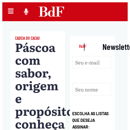
CADEIA DO CACAU
Páscoa
|
Newslett
com
sabor,
origem
e
propósito:
ESCOLHA AS LISTAS
conheça
QUE DESEJA
ASSINAR: