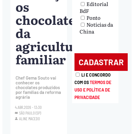
os
Editorial
BdF
chocolates
Ponto
Notícias da
da
China
agricultura
familiar
LI E CONCORDO
Chef Gema Souto vai
COM OS
TERMOS DE
conhecer os
chocolates produzidos
USO E POLÍTICA DE
por famílias da reforma
agrária
PRIVACIDADE
4.ABR.2026 - 13:30
SÃO PAULO (SP)
ALINE MACEDO